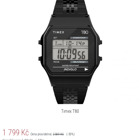
Timex T80
1 799
Kč
Cena pravidelná:
2 569
Kč
(-30%)