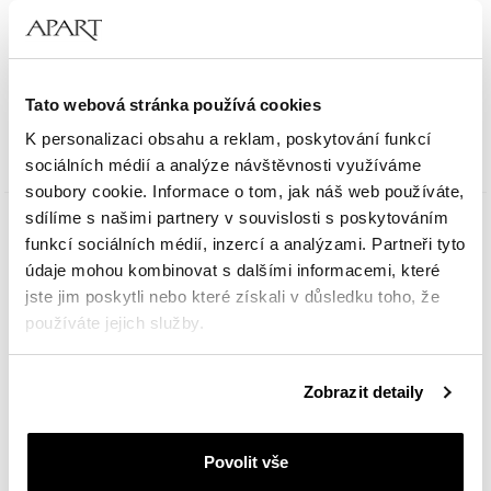
Timex Marlin® Automatic x Peanuts
Tato webová stránka používá cookies
7 939
Kč
K personalizaci obsahu a reklam, poskytování funkcí
sociálních médií a analýze návštěvnosti využíváme
soubory cookie. Informace o tom, jak náš web používáte,
sdílíme s našimi partnery v souvislosti s poskytováním
funkcí sociálních médií, inzercí a analýzami. Partneři tyto
údaje mohou kombinovat s dalšími informacemi, které
jste jim poskytli nebo které získali v důsledku toho, že
používáte jejich služby.
Podrobné informace o pravidlech používání souborů
Zobrazit detaily
cookie najdete v
Zásadách ochrany osobních údajů
.
Povolit vše