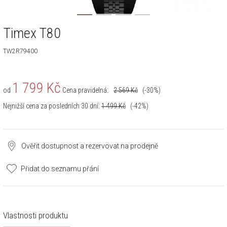
Timex T80
TW2R79400
1 799
Kč
od
Cena pravidelná:
2 569
Kč
(-30%)
Nejnižší cena za posledních 30 dní:
1 499
Kč
(-42%)
Ověřit dostupnost a rezervovat na prodejně
Přidat do seznamu přání
Vlastnosti produktu