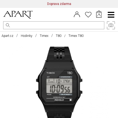
Doprava zdarma
CZ/CZK
|
EN/EUR
|
PL/PLN
Main
Menu
Apart.cz
Hodinky
Timex
T80
Timex T80