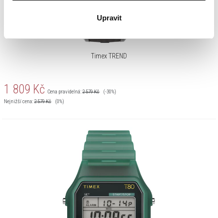
Upravit
Timex TREND
1 809
Kč
Cena pravidelná:
2 579
Kč
(-30%)
Nejnižší cena:
2 579
Kč
(0%)