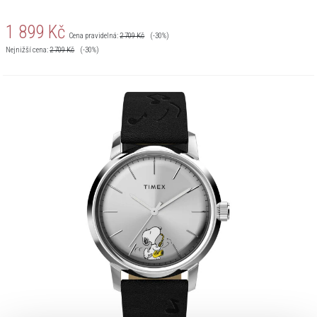
1 899
Kč
Cena pravidelná:
2 709
Kč
(-30%)
Nejnižší cena:
2 709
Kč
(-30%)