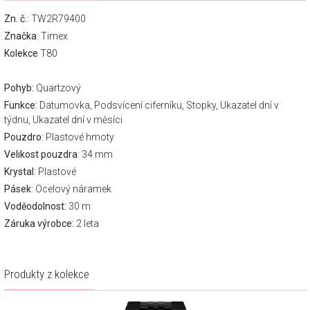
Zn. č.
: TW2R79400
Značka
:
Timex
Kolekce
T80
Pohyb:
Quartzový
Funkce:
Datumovka, Podsvícení ciferníku, Stopky, Ukazatel dní v
týdnu, Ukazatel dní v měsíci
Pouzdro
: Plastové hmoty
Velikost pouzdra
: 34 mm
Krystal
: Plastové
Pásek
: Ocelový náramek
Voděodolnost:
30 m
Záruka výrobce:
2 leta
Produkty z kolekce