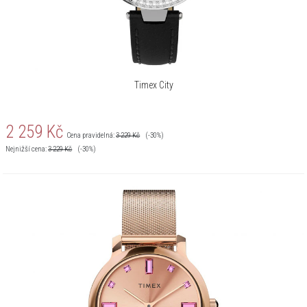
Timex City
2 259
Kč
Cena pravidelná:
3 229
Kč
(-30%)
Nejnižší cena:
3 229
Kč
(-30%)