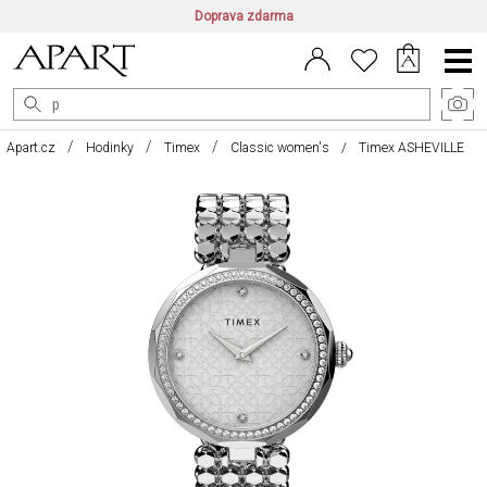
Doprava zdarma
CZ/CZK
|
EN/EUR
|
PL/PLN
Main
Menu
Apart.cz
Hodinky
Timex
Classic women's
Timex ASHEVILLE