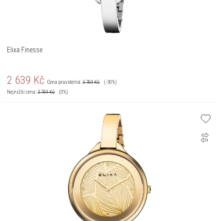
Elixa Finesse
2 639
Kč
Cena pravidelná:
3 769
Kč
(-30%)
Nejnižší cena:
3 769
Kč
(0%)