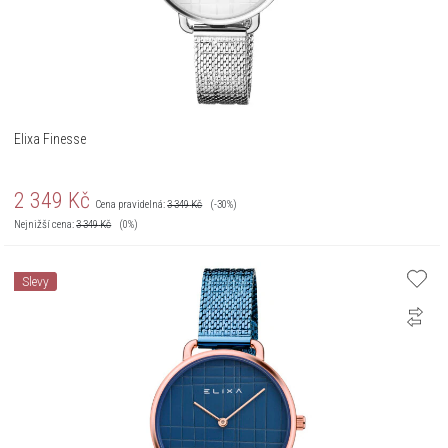
Elixa Finesse
2 349
Kč
Cena pravidelná:
3 349
Kč
(-30%)
Nejnižší cena:
3 349
Kč
(0%)
Slevy