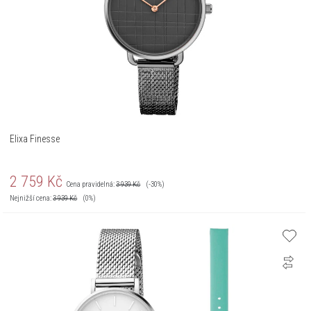
Elixa Finesse
2 759
Kč
Cena pravidelná:
3 939
Kč
(-30%)
Nejnižší cena:
3 939
Kč
(0%)