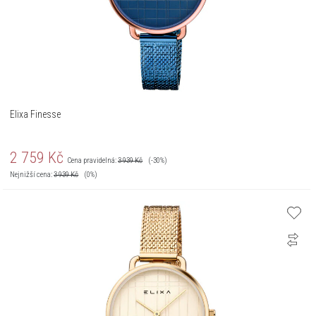
Elixa Finesse
2 759
Kč
Cena pravidelná:
3 939
Kč
(-30%)
Nejnižší cena:
3 939
Kč
(0%)