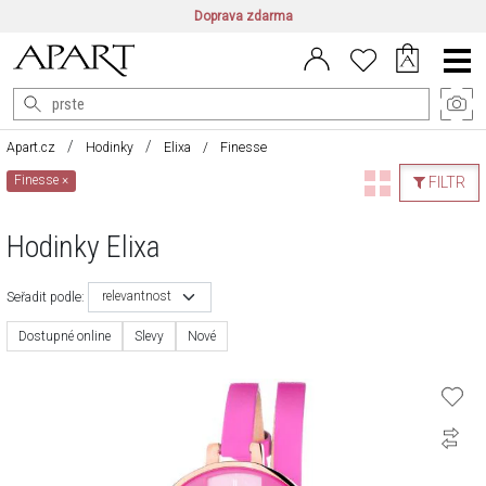
Doprava zdarma
CZ/CZK
|
EN/EUR
|
PL/PLN
Main
Menu
Apart.cz
Hodinky
Elixa
Finesse
Finesse
×
FILTR
Hodinky Elixa
relevantnost
Seřadit podle:
Dostupné online
Slevy
Nové