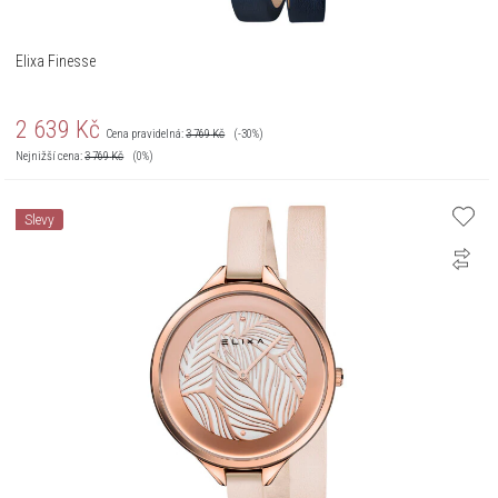
Elixa Finesse
2 639
Kč
Cena pravidelná:
3 769
Kč
(-30%)
Nejnižší cena:
3 769
Kč
(0%)
Slevy