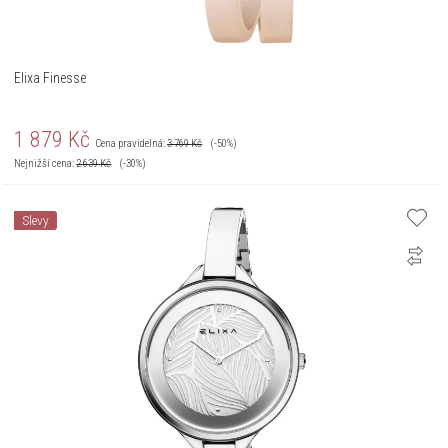
Elixa Finesse
1 879
Kč
Cena pravidelná:
3 769
Kč
(-50%)
Nejnižší cena:
2 639
Kč
(-30%)
Slevy