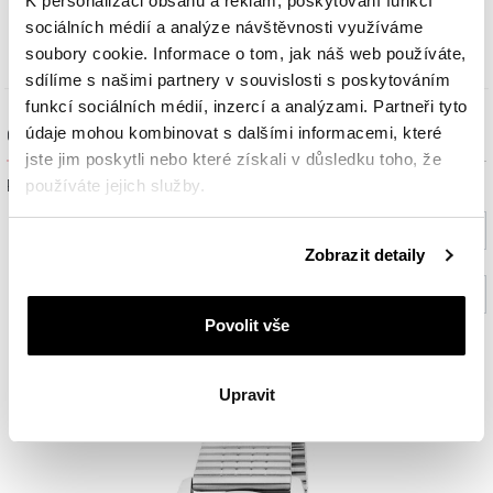
K personalizaci obsahu a reklam, poskytování funkcí
6 239
Kč
sociálních médií a analýze návštěvnosti využíváme
soubory cookie. Informace o tom, jak náš web používáte,
sdílíme s našimi partnery v souvislosti s poskytováním
funkcí sociálních médií, inzercí a analýzami. Partneři tyto
údaje mohou kombinovat s dalšími informacemi, které
Ověřit dostupnost a rezervovat na prodejně
jste jim poskytli nebo které získali v důsledku toho, že
používáte jejich služby.
Prosím, vyberte ze seznamu město nebo konkrétní prodejnu
Vyberte prosím město
Podrobné informace o pravidlech používání souborů
Zobrazit detaily
cookie najdete v
Zásadách ochrany osobních údajů
.
Vyberte prodejnu (volitelný)
Povolit vše
Ověřit
Upravit