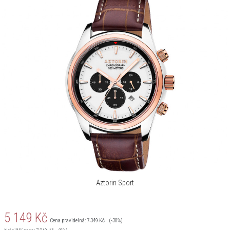
Aztorin Sport
5 149
Kč
Cena pravidelná:
7 349
Kč
(-30%)