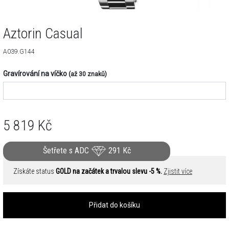
Aztorin Casual
A039.G144
Gravírování na víčko
(až 30 znaků)
5 819
Kč
Šetřete s ADC
291
Kč
Získáte status
GOLD na začátek a trvalou slevu -5 %.
Zjistit více
Přidat do košíku