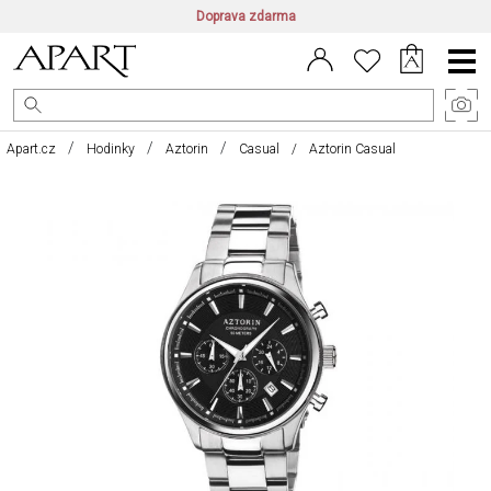
Doprava zdarma
CZ/CZK
|
EN/EUR
|
PL/PLN
Main
Menu
Apart.cz
Hodinky
Aztorin
Casual
Aztorin Casual