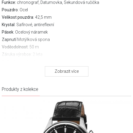
Funkce:
chronograf, Datumovka, Sekundová ručička
Pouzdro
: Ocel
Velikost pouzdra
: 42,5 mm
Krystal
: Safírové, antireflexní
Pásek
: Ocelový náramek
Zapnutí
Motýlková spona
Voděodolnost:
50 m
Záruka výrobce:
2 leta
Stáhněte si návod
Zobrazit více
Produkty z kolekce