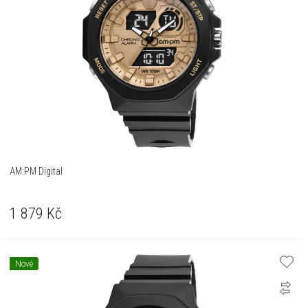
AM:PM Digital
1 879
Kč
Nové