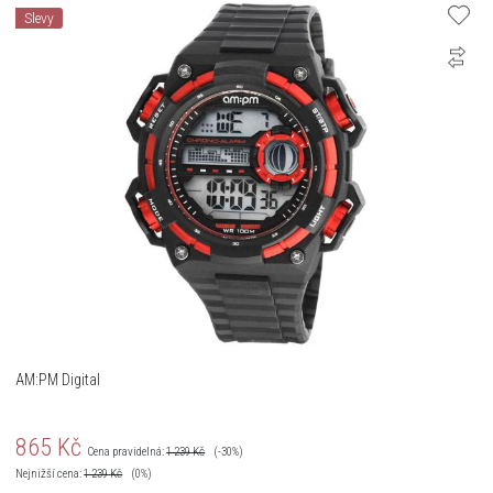
Slevy
AM:PM Digital
865
Kč
Cena pravidelná:
1 239
Kč
(-30%)
Nejnižší cena:
1 239
Kč
(0%)