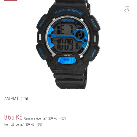
AM:PM Digital
865
Kč
Cena pravidelná:
1 239
Kč
(-30%)
Nejnižší cena:
1 239
Kč
(0%)