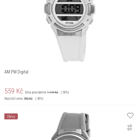
AM:PM Digital
559
Kč
Cena pravidelná:
1 119
Kč
(-50%)
Nejnižší cena:
782
Kč
(-30%)
Slevy