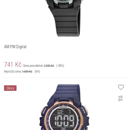
AM:PM Digital
741
Kč
Cena pravidelná:
1 059
Kč
(-30%)
Nejnižší cena:
1 059
Kč
(0%)
Slevy