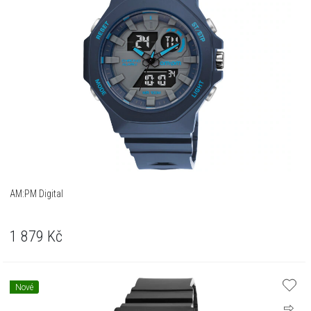
AM:PM Digital
1 879
Kč
Nové