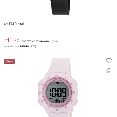
AM:PM Digital
741
Kč
Cena pravidelná:
1 059
Kč
(-30%)
Nejnižší cena:
1 059
Kč
(0%)
Slevy