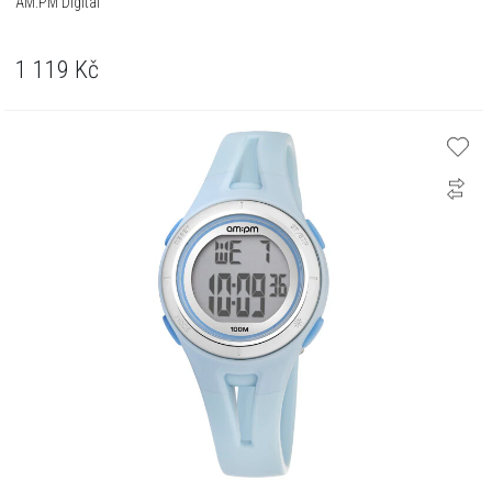
AM:PM Digital
1 119
Kč