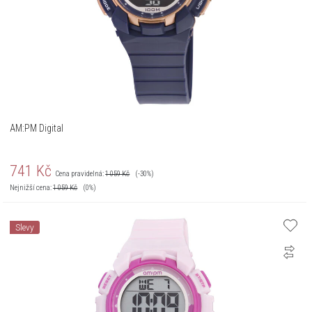
AM:PM Digital
741
Kč
Cena pravidelná:
1 059
Kč
(-30%)
Nejnižší cena:
1 059
Kč
(0%)
Slevy