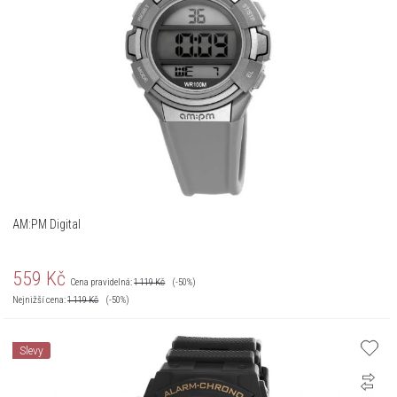
AM:PM Digital
559
Kč
Cena pravidelná:
1 119
Kč
(-50%)
Nejnižší cena:
1 119
Kč
(-50%)
Slevy