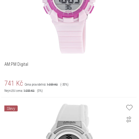
AM:PM Digital
741
Kč
Cena pravidelná:
1 059
Kč
(-30%)
Nejnižší cena:
1 059
Kč
(0%)
Slevy