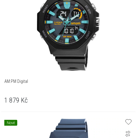
AM:PM Digital
1 879
Kč
Nové