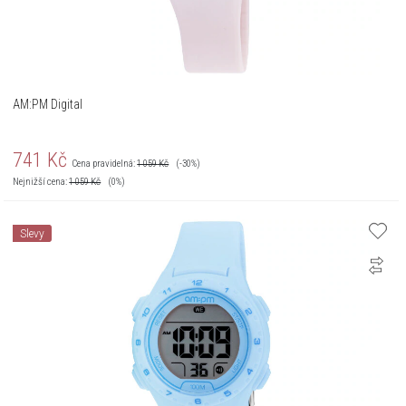
AM:PM Digital
741
Kč
Cena pravidelná:
1 059
Kč
(-30%)
Nejnižší cena:
1 059
Kč
(0%)
Slevy