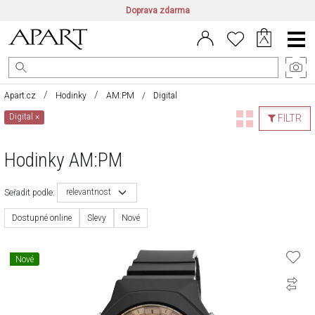
Doprava zdarma
CZ/CZK
|
EN/EUR
|
PL/PLN
Main
Menu
Apart.cz
Hodinky
AM:PM
Digital
Digital
×
FILTR
Hodinky AM:PM
relevantnost
Seřadit podle:
Dostupné online
Slevy
Nové
Nové