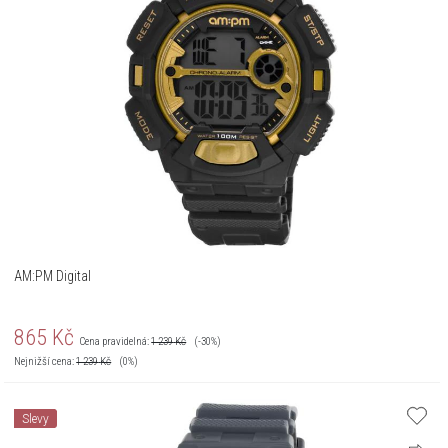
AM:PM Digital
865
Kč
Cena pravidelná:
1 239
Kč
(-30%)
Nejnižší cena:
1 239
Kč
(0%)
Slevy