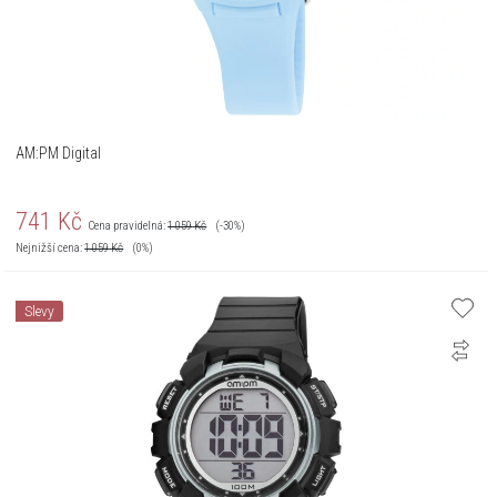
AM:PM Digital
741
Kč
Cena pravidelná:
1 059
Kč
(-30%)
Nejnižší cena:
1 059
Kč
(0%)
Slevy