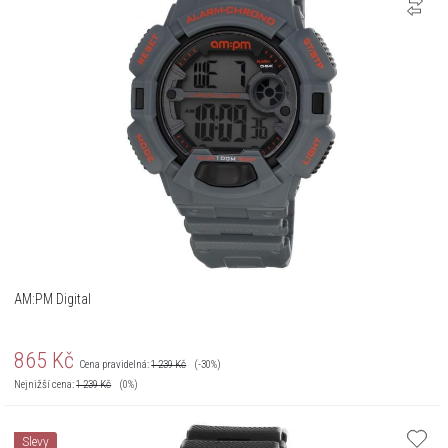
AM:PM Digital
865
Kč
Cena pravidelná:
1 239
Kč
(-30%)
Nejnižší cena:
1 239
Kč
(0%)
Slevy