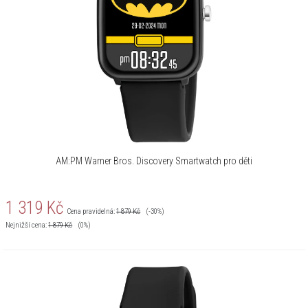
AM:PM Warner Bros. Discovery Smartwatch pro děti
1 319
Kč
Cena pravidelná:
1 879
Kč
(-30%)
Nejnižší cena:
1 879
Kč
(0%)