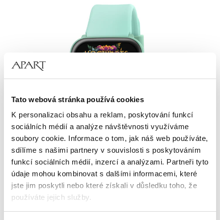
Tato webová stránka používá cookies
K personalizaci obsahu a reklam, poskytování funkcí
sociálních médií a analýze návštěvnosti využíváme
soubory cookie. Informace o tom, jak náš web používáte,
sdílíme s našimi partnery v souvislosti s poskytováním
funkcí sociálních médií, inzercí a analýzami. Partneři tyto
údaje mohou kombinovat s dalšími informacemi, které
AM:PM Warner Bros. Discovery Smartwatch pro děti
jste jim poskytli nebo které získali v důsledku toho, že
používáte jejich služby.
1 879
Kč