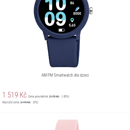
AM:PM Smartwatch dla dzieci
1 519
Kč
Cena pravidelná:
2 179
Kč
(-30%)
Nejnižší cena:
2 179
Kč
(0%)