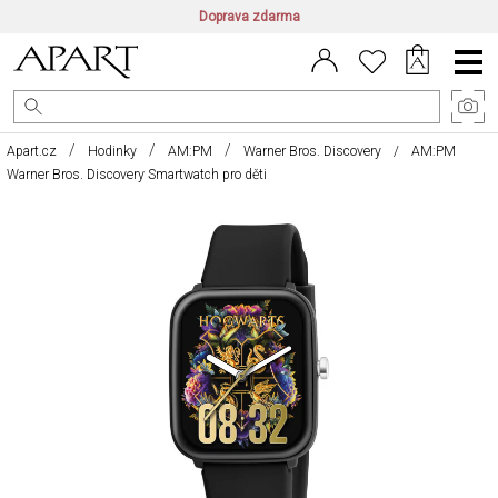
Doprava zdarma
CZ/CZK
|
EN/EUR
|
PL/PLN
Main
Menu
Apart.cz
Hodinky
AM:PM
Warner Bros. Discovery
AM:PM
Warner Bros. Discovery Smartwatch pro děti