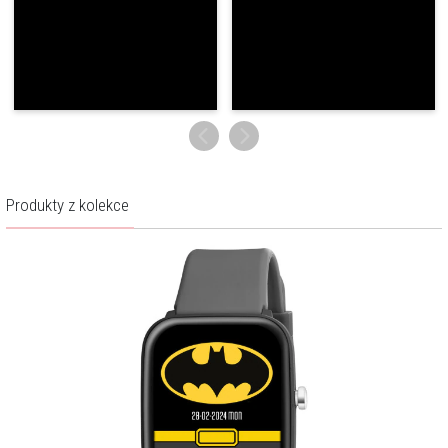
Zámek her kódem PIN:
Ano
Krokoměr/kalorie/měření
Ano
vzdálenosti:
Monitor spánku:
Ano
Monitor srdečního tepu:
Ano
Oznámení:
Ano
Produkty z kolekce
Připomínka o hydrataci:
Ano
Připomínka o pohybu:
Ano
Ovládání fotoaparátu:
Ano
Stopky/ časovač /budík:
Ano
Ciferníky ke stáhování:
Ano
Vibrace:
Ano