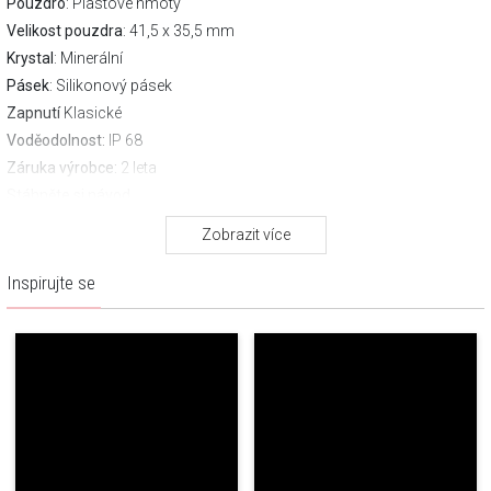
Pouzdro
: Plastové hmoty
Velikost pouzdra
: 41,5 x 35,5 mm
Krystal
: Minerální
Pásek
: Silikonový pásek
Zapnutí
Klasické
Voděodolnost:
IP 68
Záruka výrobce:
2 leta
Stáhněte si návod
FUNKCE
Zobrazit více
Čas práce:
až 10 dní
Inspirujte se
Pojemność baterii:
235mAh
Rozdzielczość ekranu:
240x296 px
Aplikace:
R2Active
Zámek obrazovky kódem
Ano
PIN: