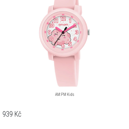
AM:PM Kids
939
Kč