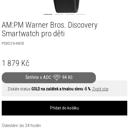
AM:PM Warner Bros. Discovery
Smartwatch pro děti
PSW226-K805
1 879
Kč
Šetřete s ADC
94
Kč
Získáte status
GOLD na začátek a trvalou slevu -5 %.
Zjistit více
Přidat do košíku
Odeslání: do 24 hodin