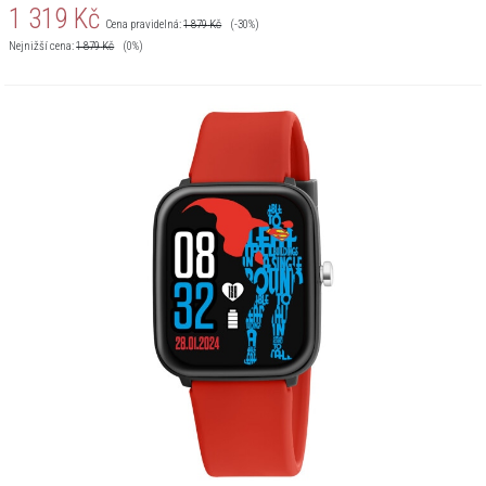
1 319
Kč
Cena pravidelná:
1 879
Kč
(-30%)
Nejnižší cena:
1 879
Kč
(0%)