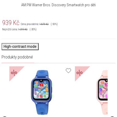
AM:PM Warner Bros. Discovery Smartwatch pro děti
939
Kč
Cena pravidelná:
1 879
Kč
(-50%)
Nejnižší cena:
1 319
Kč
(-30%)
High-contrast mode
Produkty podobné
%
%