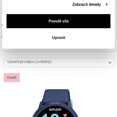
Podrobné informace o pravidlech používání souborů
Zobrazit detaily
cookie najdete v
Zásadách ochrany osobních údajů
.
Povolit vše
Ověřit dostupnost a rezervovat na prodejně
Prosím, vyberte ze seznamu město nebo konkrétní prodejnu
Upravit
Vyberte prosím město
Vyberte prodejnu (volitelný)
Ověřit