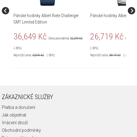
Pánské hodinky Albert Riele Challenger
Pánské hodinky Albert Riele
GMT Limited Edition
36,649 Kč
26,719 Kč
Cena pravidelná:
52,349 Kč
Cena pra
(-30%)
(-30%)
Nejnižší cena:
52349
Kč
(-30%)
Nejnižší cena:
38179
Kč
(-30%)
ZÁKAZNICKÉ SLUŽBY
Platba a doručení
Jak objednat
Vrácení zboží
Obchodní podmínky