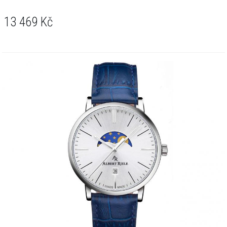
13 469
Kč