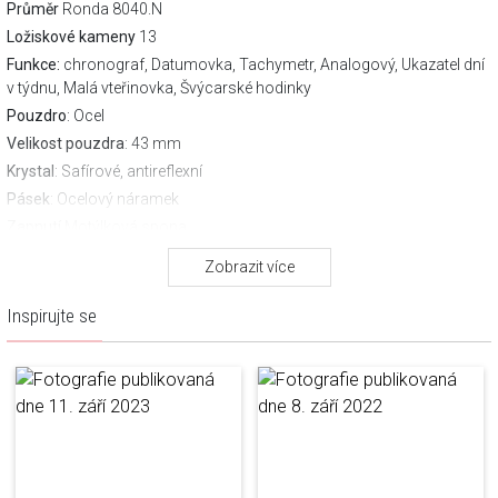
Průměr
Ronda 8040.N
Ložiskové kameny
13
Funkce:
chronograf, Datumovka, Tachymetr, Analogový, Ukazatel dní
v týdnu, Malá vteřinovka, Švýcarské hodinky
Pouzdro
: Ocel
Velikost pouzdra
: 43 mm
Krystal
: Safírové, antireflexní
Pásek
: Ocelový náramek
Zapnutí
Motýlková spona
Voděodolnost:
100 m
Zobrazit více
Záruka výrobce:
2 leta
Stáhněte si návod
Inspirujte se