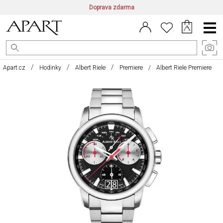
Doprava zdarma
CZ/CZK
|
EN/EUR
|
PL/PLN
Main
Menu
Apart.cz
Hodinky
Albert Riele
Premiere
Albert Riele Premiere