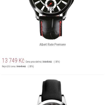
Albert Riele Premiere
13 749
Kč
Cena pravidelná:
19 649
Kč
(-30%)
Nejnižší cena:
19 649
Kč
(-30%)