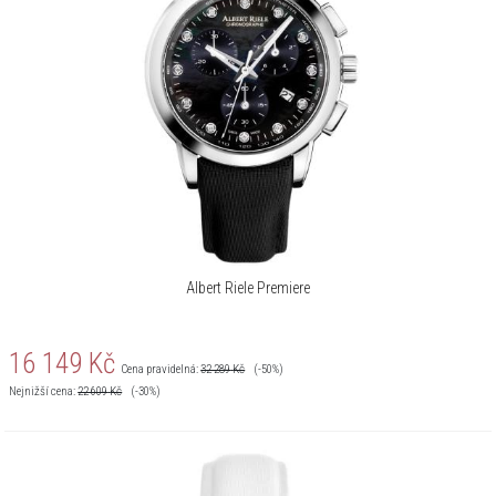
Albert Riele Premiere
16 149
Kč
Cena pravidelná:
32 289
Kč
(-50%)
Nejnižší cena:
22 609
Kč
(-30%)