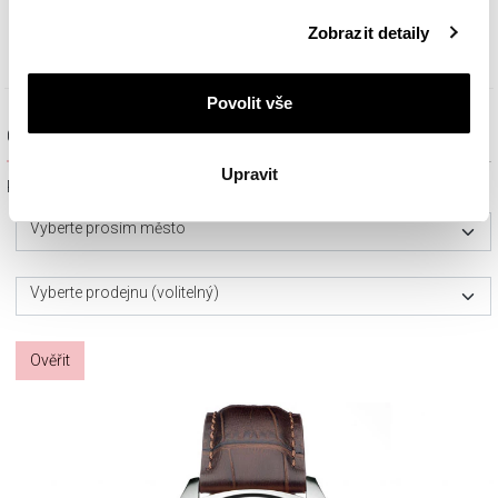
25 819
Kč
Podrobné informace o pravidlech používání souborů
Zobrazit detaily
cookie najdete v
Zásadách ochrany osobních údajů
.
Povolit vše
Ověřit dostupnost a rezervovat na prodejně
Upravit
Prosím, vyberte ze seznamu město nebo konkrétní prodejnu
Vyberte prosím město
Vyberte prodejnu (volitelný)
Ověřit