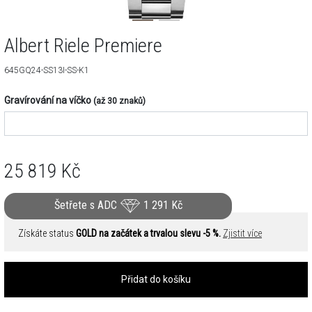
Albert Riele Premiere
645GQ24-SS13I-SS-K1
Gravírování na víčko
(až 30 znaků)
25 819
Kč
Šetřete s ADC
1 291
Kč
Získáte status
GOLD na začátek a trvalou slevu -5 %.
Zjistit více
Přidat do košíku