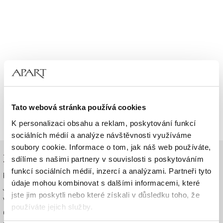
Tato webová stránka používá cookies
K personalizaci obsahu a reklam, poskytování funkcí
sociálních médií a analýze návštěvnosti využíváme
soubory cookie. Informace o tom, jak náš web používáte,
ZÁKAZNICKÉ SLUŽBY
sdílíme s našimi partnery v souvislosti s poskytováním
funkcí sociálních médií, inzercí a analýzami. Partneři tyto
Platba a doručení
údaje mohou kombinovat s dalšími informacemi, které
Jak objednat
jste jim poskytli nebo které získali v důsledku toho, že
Vrácení zboží
používáte jejich služby.
Obchodní podmínky