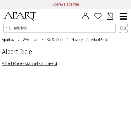
Doprava zdarma
CZ/CZK
|
EN/EUR
|
PL/PLN
Main
Menu
Apart.cz
Svět apart
Ke Stažení
Navody
AlbertRiele
Albert Riele
Albert Riele - stáhněte si návod