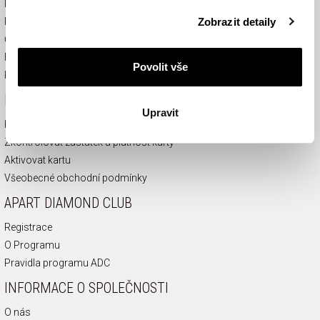
Právo zrušit smlouvu
Podrobné informace o pravidlech používání souborů
Zobrazit detaily
Reklamace
cookie najdete v
Zásadách ochrany osobních údajů
.
České puncovní značky
FAQ
Povolit vše
Kontakt
DÁRKOVÉ KARTY
Upravit
Koupit dárkovou kartu
Zkontrolovat zůstatek a platnost karty
Aktivovat kartu
Všeobecné obchodní podmínky
APART DIAMOND CLUB
Registrace
O Programu
Pravidla programu ADC
INFORMACE O SPOLEČNOSTI
O nás