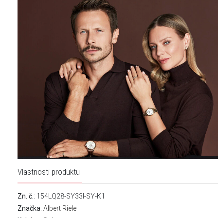
Vlastnosti produktu
Zn. č.
: 154LQ28-SY33I-SY-K1
Značka
:
Albert Riele