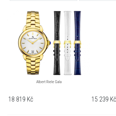
Albert Riele Gala
18 819
Kč
15 239
K