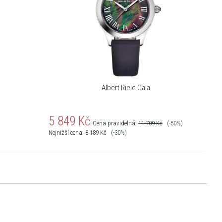
Albert Riele Gala
5 849
Kč
Cena pravidelná:
11 709
Kč
(-50%)
Nejnižší cena:
8 189
Kč
(-30%)