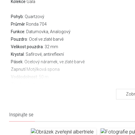
Kolekce
Gala
Pohyb:
Quartzový
Průměr
Ronda 704
Funkce:
Datumovka, Analogový
Pouzdro
: Ocel ve zlaté barvě
Velikost pouzdra
: 32 mm
Krystal
: Safírové, antireflexní
Pásek
: Ocelový náramek, ve zlaté barvě
Zapnutí
Motýlková spona
Voděodolnost:
50 m
Záruka výrobce:
2 leta
Stáhněte si návod
Zobr
Inspirujte se