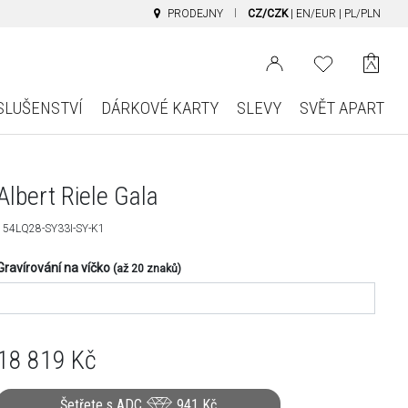
PRODEJNY
CZ/CZK
|
EN/EUR
|
PL/PLN
SLUŠENSTVÍ
DÁRKOVÉ KARTY
SLEVY
SVĚT APART
Albert Riele Gala
154LQ28-SY33I-SY-K1
Gravírování na víčko
(až 20 znaků)
18 819
Kč
Šetřete s ADC
941
Kč