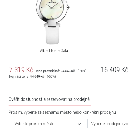
Albert Riele Gala
7 319
Kč
16 409
K
Cena pravidelná:
14 649
Kč
(-50%)
Nejnižší cena:
14 649
Kč
(-50%)
Ověřit dostupnost a rezervovat na prodejně
Prosím, vyberte ze seznamu město nebo konkrétní prodejnu
Vyberte prosím město
Vyberte prodejnu (vol