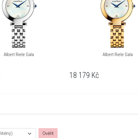
Albert Riele Gala
Albert Riele Gala
č
18 179
Kč
itelný)
Ověřit