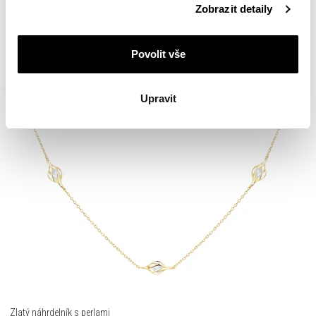
Zobrazit detaily
cookie najdete v
Zásadách ochrany osobních údajů
.
10 090
Kč
Povolit vše
Upravit
Zlatý náhrdelník s perlami