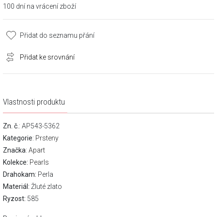
100 dní na vrácení zboží
Přidat do seznamu přání
Přidat ke srovnání
Vlastnosti produktu
Zn. č.
: AP543-5362
Kategorie
:
Prsteny
Značka
:
Apart
Kolekce:
Pearls
Drahokam:
Perla
Materiál:
Žluté zlato
Ryzost:
585