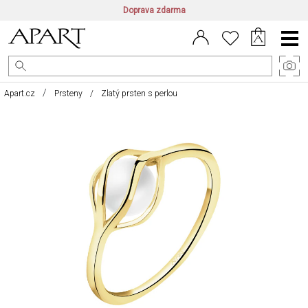
Doprava zdarma
CZ/CZK
|
EN/EUR
|
PL/PLN
Main
Menu
Apart.cz
Prsteny
Zlatý prsten s perlou