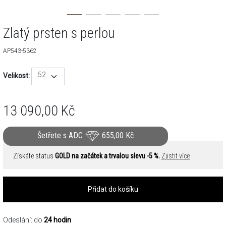
Zlatý prsten s perlou
AP543-5362
52
Velikost:
13 090,00
Kč
Šetřete s ADC
655,00
Kč
Získáte status
GOLD na začátek a trvalou slevu -5 %.
Zjistit více
Přidat do košíku
Odeslání: do
24 hodin