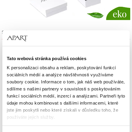
Sada výrobků
Tato webová stránka používá cookies
K personalizaci obsahu a reklam, poskytování funkcí
sociálních médií a analýze návštěvnosti využíváme
soubory cookie. Informace o tom, jak náš web používáte,
sdílíme s našimi partnery v souvislosti s poskytováním
funkcí sociálních médií, inzercí a analýzami. Partneři tyto
údaje mohou kombinovat s dalšími informacemi, které
jste jim poskytli nebo které získali v důsledku toho, že
používáte jejich služby.
Podrobné informace o pravidlech používání souborů
Zlatý náramek s perlami