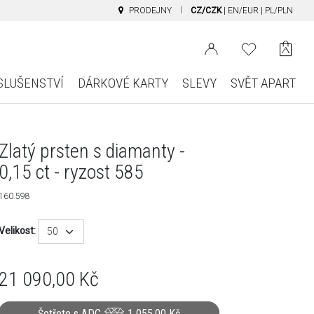
PRODEJNY
CZ/CZK
|
EN/EUR
|
PL/PLN
SLUŠENSTVÍ
DÁRKOVÉ KARTY
SLEVY
SVĚT APART
Zlatý prsten s diamanty -
0,15 ct - ryzost 585
160.598
Velikost:
50
21 090,00
Kč
Šetřete s ADC
1 055,00
Kč