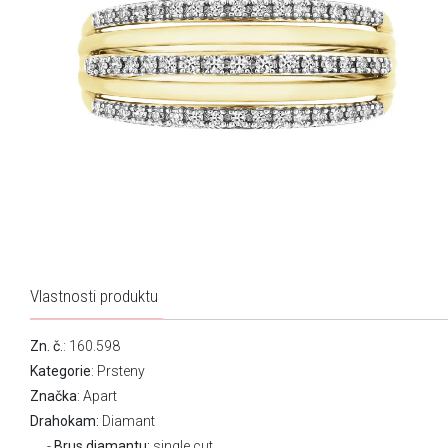
Vlastnosti produktu
Zn. č.
: 160.598
Kategorie
:
Prsteny
Značka
:
Apart
Drahokam:
Diamant
Brus diamantu:
single cut