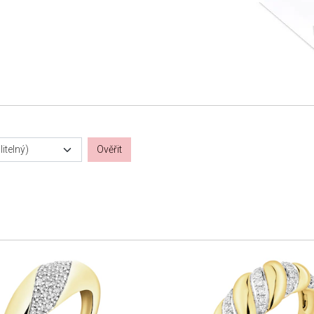
itelný)
Ověřit