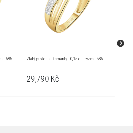
zost 585
Zlatý prsten s diamanty - 0,15 ct - ryzost 585
Zlatý prs
29,790 Kč
22,2