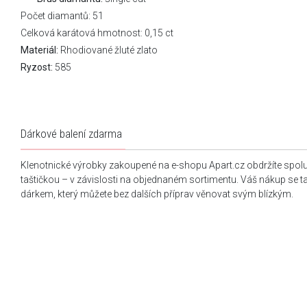
Počet diamantů: 51
Celková karátová hmotnost: 0,15 ct
Materiál:
Rhodiované žluté zlato
Ryzost:
585
Dárkové balení zdarma
Klenotnické výrobky zakoupené na e-shopu Apart.cz obdržíte spol
taštičkou – v závislosti na objednaném sortimentu. Váš nákup se 
dárkem, který můžete bez dalších příprav věnovat svým blízkým.