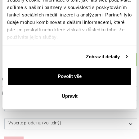
sdílíme s našimi partnery v souvislosti s poskytováním
funkcí sociálních médií, inzercí a analýzami. Partneři tyto
údaje mohou kombinovat s dalšími informacemi, které
jste jim poskytli nebo které získali v důsledku toho, že
používáte jejich služby.
Podrobné informace o pravidlech používání souborů
Zobrazit detaily
cookie najdete v
Zásadách ochrany osobních údajů
.
Povolit vše
Ověřit dostupnost a rezervovat na prodejně
Prosím, vyberte ze seznamu město nebo konkrétní prodejnu
Upravit
Vyberte prosím město
Vyberte prodejnu (volitelný)