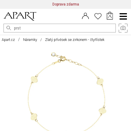
Doprava zdarma
CZ/CZK
|
EN/EUR
|
PL/PLN
Main
Menu
Apart.cz
Náramky
Zlatý přívěsek se zirkonem - čtyřlístek