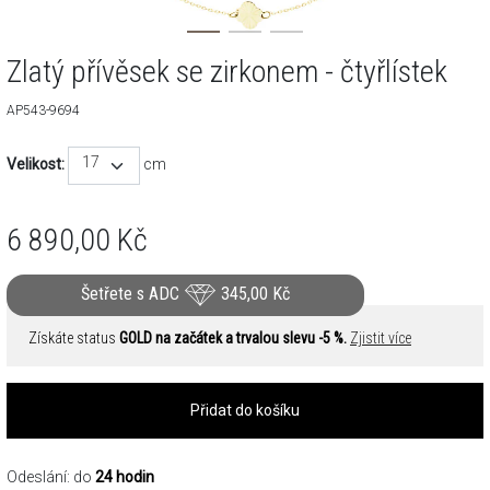
Zlatý přívěsek se zirkonem - čtyřlístek
AP543-9694
17
Velikost:
cm
6 890,00
Kč
Šetřete s ADC
345,00
Kč
Získáte status
GOLD na začátek a trvalou slevu -5 %.
Zjistit více
Přidat do košíku
Odeslání: do
24 hodin