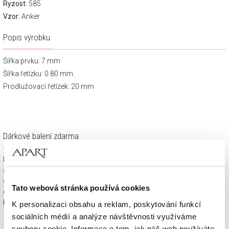
Ryzost:
585
Vzor:
Anker
Popis výrobku
Šířka prvku: 7 mm
Šířka řetízku: 0.80 mm
Prodlužovací řetízek: 20 mm
Dárkové balení zdarma
Klenotnické výrobky zakoupené na e-shopu Apart.cz obdržíte
spolu s dárkovou krabičkou a taštičkou – v závislosti na
objednaném sortimentu. Váš nákup se tak stane krásným
Tato webová stránka používá cookies
dárkem, který můžete bez dalších příprav věnovat svým
blízkým.
K personalizaci obsahu a reklam, poskytování funkcí
sociálních médií a analýze návštěvnosti využíváme
soubory cookie. Informace o tom, jak náš web používáte,