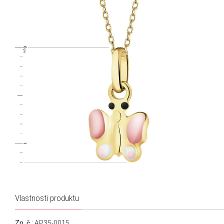
Vlastnosti produktu
Zn. č.
: AP35-0015