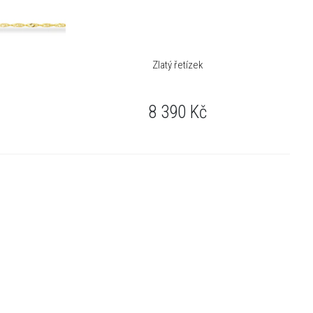
Zlatý řetízek
8 390
Kč