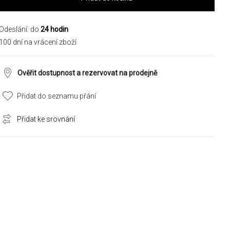
Odeslání: do
24 hodin
100 dní na vrácení zboží
Ověřit dostupnost a rezervovat na prodejně
Přidat do seznamu přání
Přidat ke srovnání