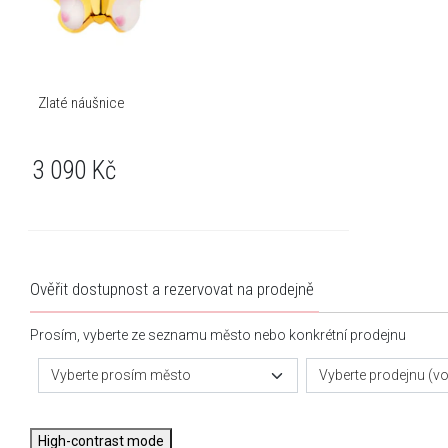
Zlaté náušnice
3 090
Kč
Ověřit dostupnost a rezervovat na prodejně
Prosím, vyberte ze seznamu město nebo konkrétní prodejnu
Vyberte prosím město
Vyberte prodejnu (vol
High-contrast mode