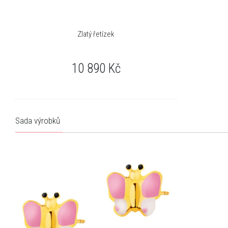
Zlatý řetízek
10 890
Kč
Sada výrobků