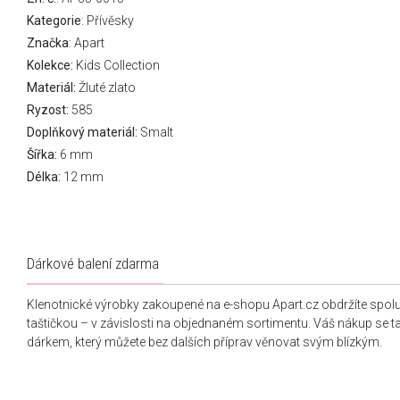
Kategorie
:
Přívěsky
Značka
:
Apart
Kolekce:
Kids Collection
Materiál:
Žluté zlato
Ryzost:
585
Doplňkový materiál:
Smalt
Šířka:
6 mm
Délka:
12 mm
Dárkové balení zdarma
Klenotnické výrobky zakoupené na e-shopu Apart.cz obdržíte spol
taštičkou – v závislosti na objednaném sortimentu. Váš nákup se 
dárkem, který můžete bez dalších příprav věnovat svým blízkým.