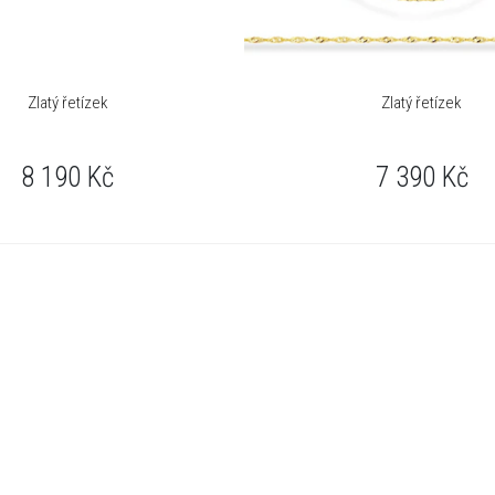
Zlatý řetízek
Zlatý řetízek
8 190
Kč
7 390
Kč