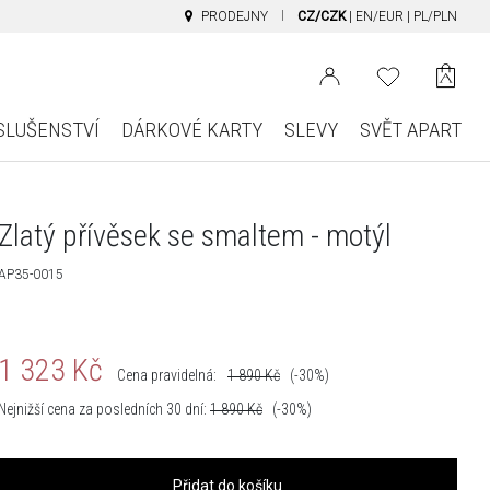
PRODEJNY
CZ/CZK
|
EN/EUR
|
PL/PLN
SLUŠENSTVÍ
DÁRKOVÉ KARTY
SLEVY
SVĚT APART
Zlatý přívěsek se smaltem - motýl
AP35-0015
1 323
Kč
Cena pravidelná:
1 890
Kč
(-30%)
Nejnižší cena za posledních 30 dní:
1 890
Kč
(-30%)
Přidat do košíku