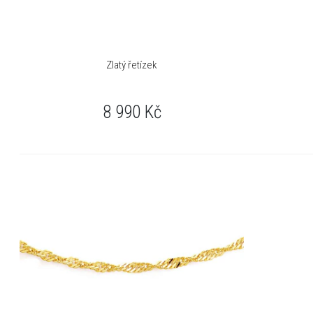
Zlatý řetízek
8 990
Kč