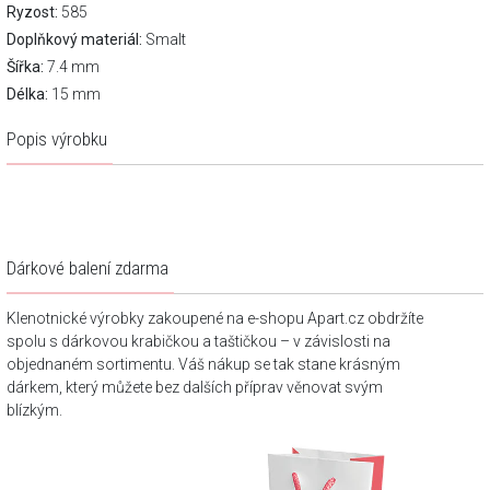
Ryzost:
585
Doplňkový materiál:
Smalt
Šířka:
7.4 mm
Délka:
15 mm
Popis výrobku
Dárkové balení zdarma
Klenotnické výrobky zakoupené na e-shopu Apart.cz obdržíte
spolu s dárkovou krabičkou a taštičkou – v závislosti na
objednaném sortimentu. Váš nákup se tak stane krásným
dárkem, který můžete bez dalších příprav věnovat svým
blízkým.