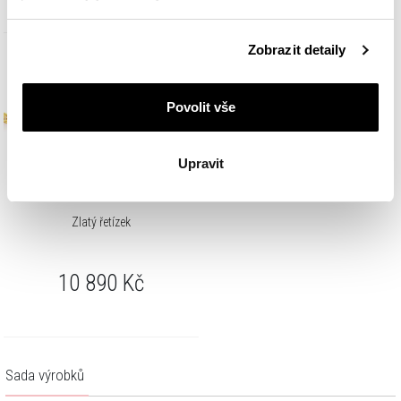
Podrobné informace o pravidlech používání souborů
Zobrazit detaily
cookie najdete v
Zásadách ochrany osobních údajů
.
Povolit vše
Upravit
Zlatý řetízek
10 890
Kč
Sada výrobků