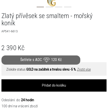
Zlatý přívěsek se smaltem - mořský
koník
AP541-6613
2 390
Kč
Šetřete s ADC
120
Kč
Získáte status
GOLD na začátek a trvalou slevu -5 %.
Zjistit více
Přidat do košíku
Odeslání: do
24 hodin
100 dní na vrácení zboží