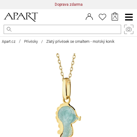
Doprava zdarma
CZ/CZK
|
EN/EUR
|
PL/PLN
Main
Menu
Apart.cz
Přívěsky
Zlatý přívěsek se smaltem - mořský koník