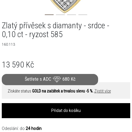
Zlatý přívěsek s diamanty - srdce -
0,10 ct - ryzost 585
160.113
13 590
Kč
Šetřete s ADC
680
Kč
Získáte status
GOLD na začátek a trvalou slevu -5 %.
Zjistit více
Přidat do košíku
Odeslání: do
24 hodin