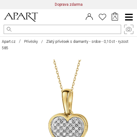
Doprava zdarma
CZ/CZK
|
EN/EUR
|
PL/PLN
Main
Menu
Apart.cz
Přívěsky
Zlatý přívěsek s diamanty - srdce - 0,10 ct - ryzost
585