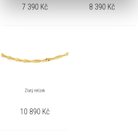
7 390
Kč
8 390
Kč
Zlatý řetízek
10 890
Kč