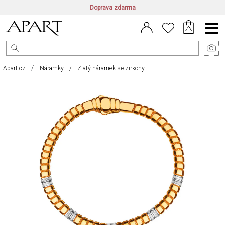
Doprava zdarma
CZ/CZK
|
EN/EUR
|
PL/PLN
Main
Menu
Apart.cz
Náramky
Zlatý náramek se zirkony