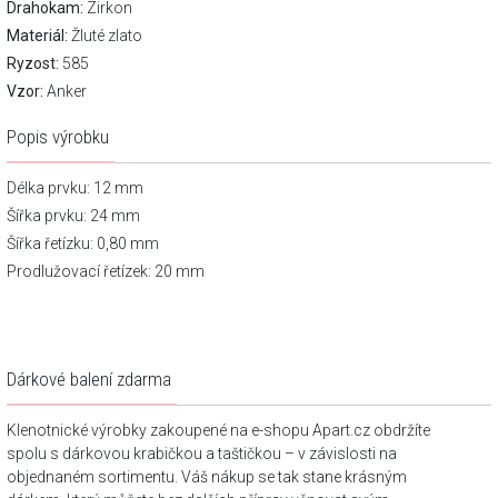
Drahokam:
Zirkon
Materiál:
Žluté zlato
Ryzost:
585
Vzor:
Anker
Popis výrobku
Délka prvku: 12 mm
Šířka prvku: 24 mm
Šířka řetízku: 0,80 mm
Prodlužovací řetízek: 20 mm
Dárkové balení zdarma
Klenotnické výrobky zakoupené na e-shopu Apart.cz obdržíte
spolu s dárkovou krabičkou a taštičkou – v závislosti na
objednaném sortimentu. Váš nákup se tak stane krásným