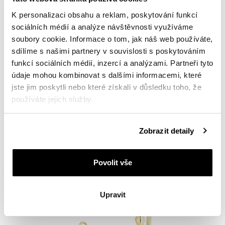
K personalizaci obsahu a reklam, poskytování funkcí
sociálních médií a analýze návštěvnosti využíváme
soubory cookie. Informace o tom, jak náš web používáte,
sdílíme s našimi partnery v souvislosti s poskytováním
funkcí sociálních médií, inzercí a analýzami. Partneři tyto
údaje mohou kombinovat s dalšími informacemi, které
jste jim poskytli nebo které získali v důsledku toho, že
používáte jejich služby.
Zlatý náhrdelník se zirkony - DC, Wonder Woman, Warner Bros. Discovery
Podrobné informace o pravidlech používání souborů
Zobrazit detaily
cookie najdete v
Zásadách ochrany osobních údajů
.
10 690
Kč
Povolit vše
Upravit