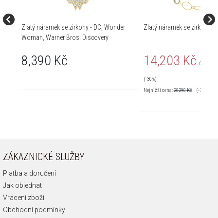
Zlatý náramek se zirkony - DC, Wonder
Zlatý náramek se zirkony
Woman, Warner Bros. Discovery
8,390 Kč
14,203 Kč
Cena pra
(-30%)
Nejnižší cena:
20290
Kč
(-30%)
ZÁKAZNICKÉ SLUŽBY
Platba a doručení
Jak objednat
Vrácení zboží
Obchodní podmínky