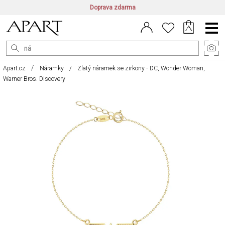
Doprava zdarma
CZ/CZK
|
EN/EUR
|
PL/PLN
Main
Menu
Apart.cz
Náramky
Zlatý náramek se zirkony - DC, Wonder Woman,
Warner Bros. Discovery