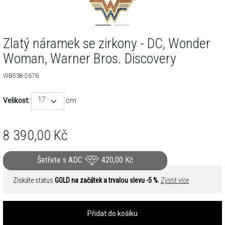
Zlatý náramek se zirkony - DC, Wonder
Woman, Warner Bros. Discovery
WB538-2676
17
Velikost:
cm
8 390,00
Kč
Šetřete s ADC
420,00
Kč
Získáte status
GOLD na začátek a trvalou slevu -5 %.
Zjistit více
Přidat do košíku