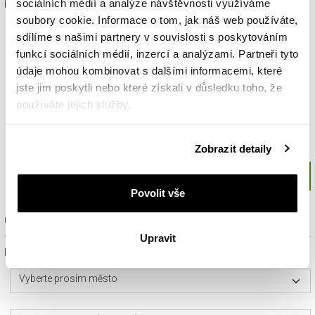
sociálních médií a analýze návštěvnosti využíváme
blízkým.
soubory cookie. Informace o tom, jak náš web používáte,
sdílíme s našimi partnery v souvislosti s poskytováním
funkcí sociálních médií, inzercí a analýzami. Partneři tyto
údaje mohou kombinovat s dalšími informacemi, které
jste jim poskytli nebo které získali v důsledku toho, že
používáte jejich služby.
Podrobné informace o pravidlech používání souborů
Zobrazit detaily
cookie najdete v
Zásadách ochrany osobních údajů
.
Povolit vše
Ověřit dostupnost a rezervovat na prodejně
Upravit
Prosím, vyberte ze seznamu město nebo konkrétní prodejnu
Vyberte prosím město