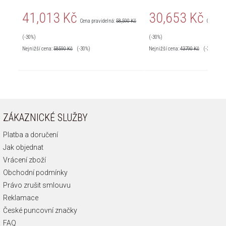
41,013 Kč
30,653 Kč
Cena pravidelná:
58,590 Kč
Cena pra
(-30%)
(-30%)
Nejnižší cena:
58590
Kč
(-30%)
Nejnižší cena:
43790
Kč
(-30%)
ZÁKAZNICKÉ SLUŽBY
Platba a doručení
Jak objednat
Vrácení zboží
Obchodní podmínky
Právo zrušit smlouvu
Reklamace
České puncovní značky
FAQ