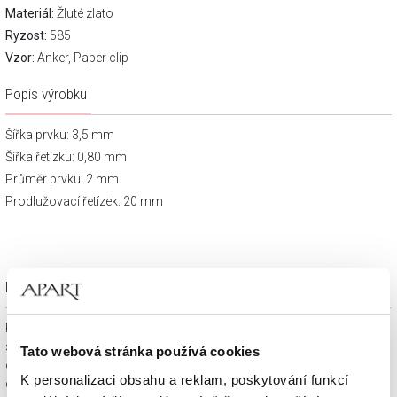
Materiál:
Žluté zlato
Ryzost:
585
Vzor:
Anker, Paper clip
Popis výrobku
Šířka prvku: 3,5 mm
Šířka řetízku: 0,80 mm
Průměr prvku: 2 mm
Prodlužovací řetízek: 20 mm
Dárkové balení zdarma
Klenotnické výrobky zakoupené na e-shopu Apart.cz obdržíte
spolu s dárkovou krabičkou a taštičkou – v závislosti na
Tato webová stránka používá cookies
objednaném sortimentu. Váš nákup se tak stane krásným
K personalizaci obsahu a reklam, poskytování funkcí
dárkem, který můžete bez dalších příprav věnovat svým