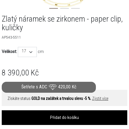
Zlatý náramek se zirkonem - paper clip,
kuličky
AP543-5511
17
Velikost:
cm
8 390,00
Kč
Šetřete s ADC
420,00
Kč
Získáte status
GOLD na začátek a trvalou slevu -5 %.
Zjistit více
Přidat do košíku