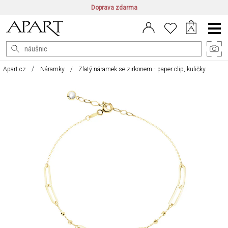
Doprava zdarma
CZ/CZK
|
EN/EUR
|
PL/PLN
Main
Menu
Apart.cz
Náramky
Zlatý náramek se zirkonem - paper clip, kuličky