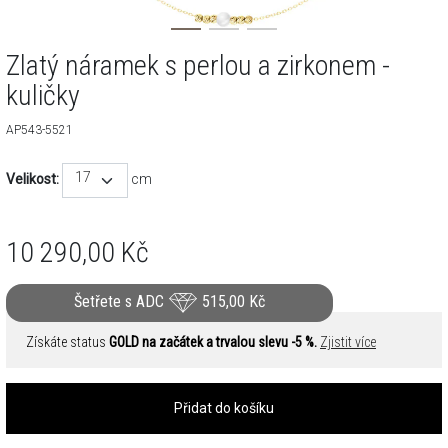
Zlatý náramek s perlou a zirkonem -
kuličky
AP543-5521
17
Velikost:
cm
10 290,00
Kč
Šetřete s ADC
515,00
Kč
Získáte status
GOLD na začátek a trvalou slevu -5 %.
Zjistit více
Přidat do košíku