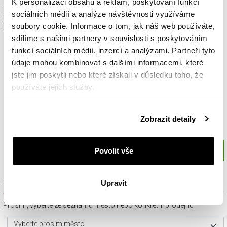
K personalizaci obsahu a reklam, poskytování funkcí
objednaném sortimentu. Váš nákup se tak stane krásným
sociálních médií a analýze návštěvnosti využíváme
dárkem, který můžete bez dalších příprav věnovat svým
soubory cookie. Informace o tom, jak náš web používáte,
blízkým.
sdílíme s našimi partnery v souvislosti s poskytováním
funkcí sociálních médií, inzercí a analýzami. Partneři tyto
údaje mohou kombinovat s dalšími informacemi, které
jste jim poskytli nebo které získali v důsledku toho, že
používáte jejich služby.
Podrobné informace o pravidlech používání souborů
Zobrazit detaily
cookie najdete v
Zásadách ochrany osobních údajů
.
Povolit vše
Ověřit dostupnost a rezervovat na prodejně
Upravit
Prosím, vyberte ze seznamu město nebo konkrétní prodejnu
Vyberte prosím město