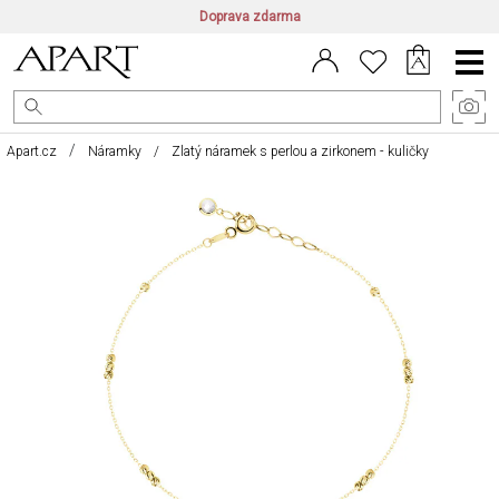
Doprava zdarma
CZ/CZK
|
EN/EUR
|
PL/PLN
Main
Menu
Apart.cz
Náramky
Zlatý náramek s perlou a zirkonem - kuličky