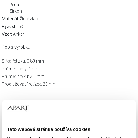
Perla
Zirkon
Materiál:
Žluté zlato
Ryzost:
585
Vzor:
Anker
Popis výrobku
Šířka řetízku: 0.80 mm
Průměr perly: 4 mm
Průměr prvku: 2.5 mm
Prodlužovací řetízek: 20 mm
Dárkové balení zdarma
Klenotnické výrobky zakoupené na e-shopu Apart.cz obdržíte
Tato webová stránka používá cookies
spolu s dárkovou krabičkou a taštičkou – v závislosti na