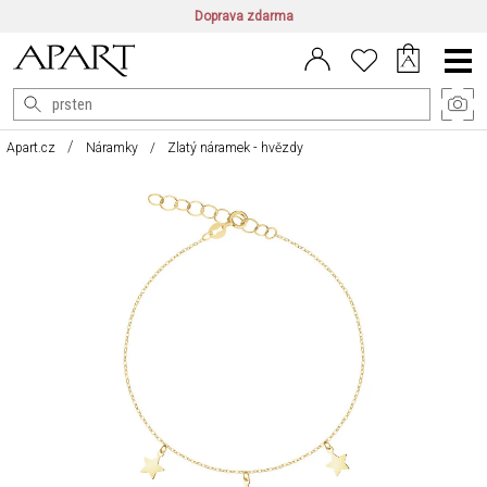
Doprava zdarma
CZ/CZK
|
EN/EUR
|
PL/PLN
Main
Menu
Apart.cz
Náramky
Zlatý náramek - hvězdy