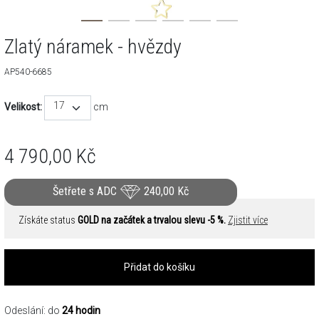
Zlatý náramek - hvězdy
AP540-6685
17
Velikost:
cm
4 790,00
Kč
Šetřete s ADC
240,00
Kč
Získáte status
GOLD na začátek a trvalou slevu -5 %.
Zjistit více
Přidat do košíku
Odeslání: do
24 hodin