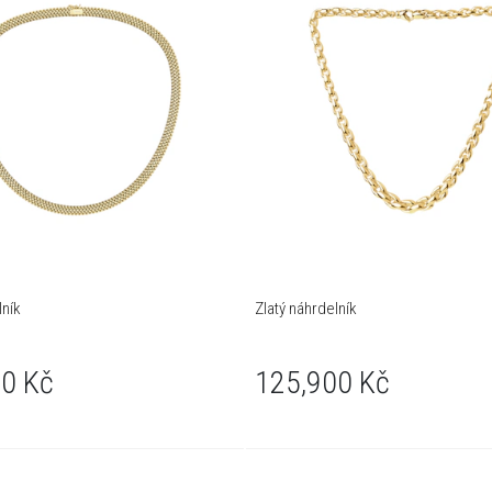
lník
Zlatý náhrdelník
0 Kč
125,900 Kč