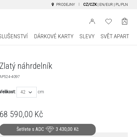
PRODEJNY
CZ/CZK
|
EN/EUR
|
PL/PLN
SLUŠENSTVÍ
DÁRKOVÉ KARTY
SLEVY
SVĚT APART
Zlatý náhrdelník
AP524-4097
Velikost:
cm
42
68 590,00
Kč
Šetřete s ADC
3 430,00
Kč