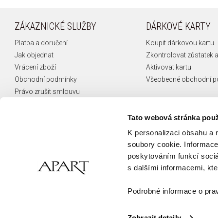
ZÁKAZNICKÉ SLUŽBY
DÁRKOVÉ KARTY
Platba a doručení
Koupit dárkovou kartu
Jak objednat
Zkontrolovat zůstatek a
Vrácení zboží
Aktivovat kartu
Obchodní podmínky
Všeobecné obchodní 
Právo zrušit smlouvu
Reklamace
České puncovní značky
Tato webová stránka použ
FAQ
K personalizaci obsahu a 
Kontakt
soubory cookie. Informace 
poskytováním funkcí sociá
s dalšími informacemi, kter
Podrobné informace o prav
Zobrazit detaily