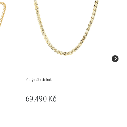
Zlatý náhrdelnik
Zlatý ná
69,490 Kč
83,0