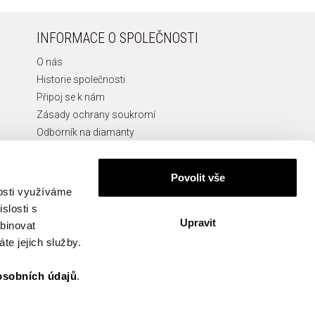
INFORMACE O SPOLEČNOSTI
O nás
Historie společnosti
Připoj se k nám
Zásady ochrany soukromí
Odborník na diamanty
Etická Linka
Povolit vše
nosti využíváme
slosti s
Upravit
KONTAKT
mbinovat
te jejich služby.
info@apart.cz
osobních údajů
.