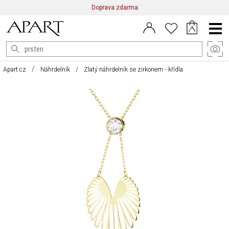
Doprava zdarma
CZ/CZK
|
EN/EUR
|
PL/PLN
Main
Menu
Apart.cz
Náhrdelník
Zlatý náhrdelník se zirkonem - křídla