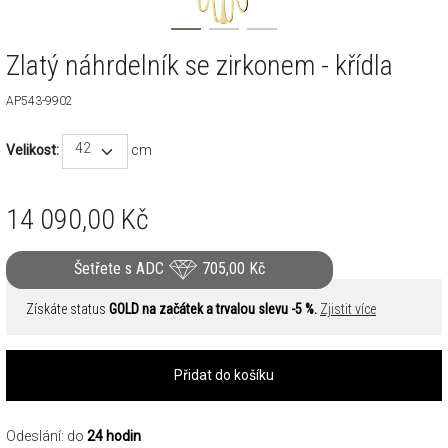
Zlatý náhrdelník se zirkonem - křídla
AP543-9902
42
Velikost:
cm
14 090,00
Kč
Šetřete s ADC
705,00
Kč
Získáte status
GOLD na začátek a trvalou slevu -5 %.
Zjistit více
Přidat do košíku
Odeslání: do
24 hodin