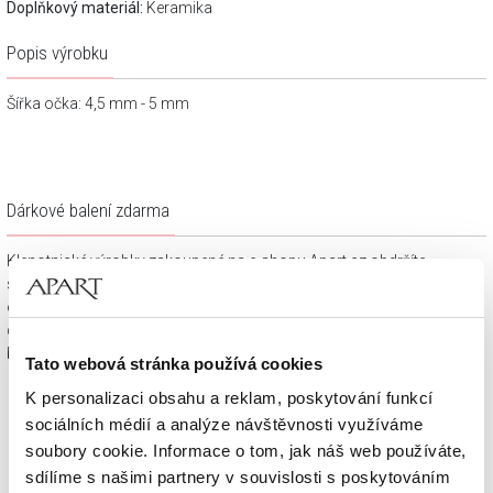
Doplňkový materiál:
Keramika
Popis výrobku
Šířka očka: 4,5 mm - 5 mm
Dárkové balení zdarma
Klenotnické výrobky zakoupené na e-shopu Apart.cz obdržíte
spolu s dárkovou krabičkou a taštičkou – v závislosti na
objednaném sortimentu. Váš nákup se tak stane krásným
dárkem, který můžete bez dalších příprav věnovat svým
blízkým.
Tato webová stránka používá cookies
K personalizaci obsahu a reklam, poskytování funkcí
sociálních médií a analýze návštěvnosti využíváme
soubory cookie. Informace o tom, jak náš web používáte,
sdílíme s našimi partnery v souvislosti s poskytováním