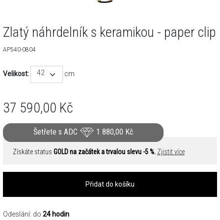
Zlatý náhrdelník s keramikou - paper clip
AP540-0804
42
Velikost:
cm
37 590,00
Kč
Šetřete s ADC
1 880,00
Kč
Získáte status
GOLD na začátek a trvalou slevu -5 %.
Zjistit více
Přidat do košíku
Odeslání: do
24 hodin