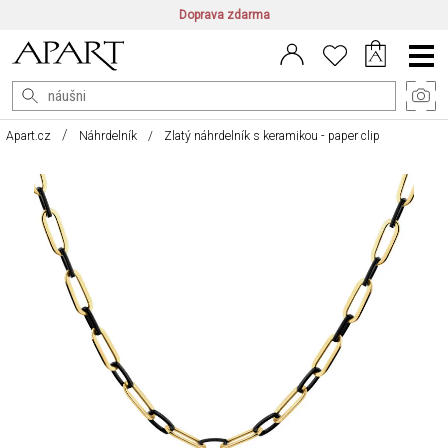
Doprava zdarma
CZ/CZK
|
EN/EUR
|
PL/PLN
Main
Menu
Apart.cz
Náhrdelník
Zlatý náhrdelník s keramikou - paper clip