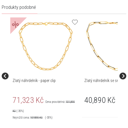
Produkty podobné
%
Zlatý náhrdelník - paper clip
Zlatý náhrdelník se smaltem 
71,323 Kč
40,890 Kč
Cena pravidelná:
101,890
Kč
(-30%)
Nejnižší cena:
101890
Kč
(-30%)