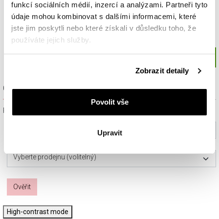
funkcí sociálních médií, inzercí a analýzami. Partneři tyto
údaje mohou kombinovat s dalšími informacemi, které
jste jim poskytli nebo které získali v důsledku toho, že
používáte jejich služby.
Podrobné informace o pravidlech používání souborů
Zobrazit detaily
cookie najdete v
Zásadách ochrany osobních údajů
.
Ověřit dostupnost a rezervovat na prodejně
Povolit vše
Prosím, vyberte ze seznamu město nebo konkrétní prodejnu
Vyberte prosím město
Upravit
Vyberte prodejnu (volitelný)
Ověřit
High-contrast mode