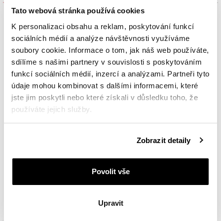
Tato webová stránka používá cookies
K personalizaci obsahu a reklam, poskytování funkcí
sociálních médií a analýze návštěvnosti využíváme
soubory cookie. Informace o tom, jak náš web používáte,
sdílíme s našimi partnery v souvislosti s poskytováním
funkcí sociálních médií, inzercí a analýzami. Partneři tyto
údaje mohou kombinovat s dalšími informacemi, které
jste jim poskytli nebo které získali v důsledku toho, že
používáte jejich služby.
Podrobné informace o pravidlech používání souborů
Zobrazit detaily
cookie najdete v
Zásadách ochrany osobních údajů
.
Prsten ze žlutého zlata s briliantem a ozdobnými kameny - ryzost 585
Povolit vše
18 690
Kč
Upravit