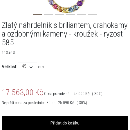
Zlatý náhrdelník s briliantem, drahokamy
a ozdobnými kameny - kroužek - ryzost
585
110.843
45
Velikost:
cm
17 563,00
Kč
Cena pravidelná:
25 090
Kč
(-30%)
Nejnižší cena za posledních 30 dní:
25 090
Kč
(-30%)
Přidat do košíku