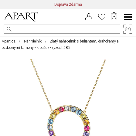
Doprava zdarma
CZ/CZK
|
EN/EUR
|
PL/PLN
Main
Menu
Apart.cz
Náhrdelník
Zlatý náhrdelník s briliantem, drahokamy a
ozdobnými kameny - kroužek - ryzost 585