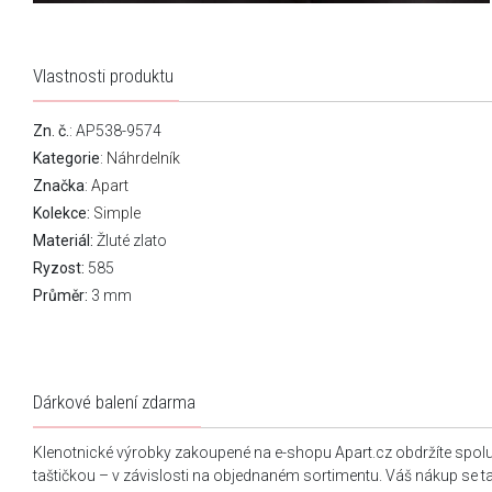
Vlastnosti produktu
Zn. č.
: AP538-9574
Kategorie
:
Náhrdelník
Značka
:
Apart
Kolekce:
Simple
Materiál:
Žluté zlato
Ryzost:
585
Průměr:
3 mm
Dárkové balení zdarma
Klenotnické výrobky zakoupené na e-shopu Apart.cz obdržíte spol
taštičkou – v závislosti na objednaném sortimentu. Váš nákup se 