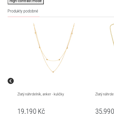
High-contrast mode
Produkty podobné
Zlatý náhrdelník, anker - kuličky
Zlatý náhrdel
19,190 Kč
35,990