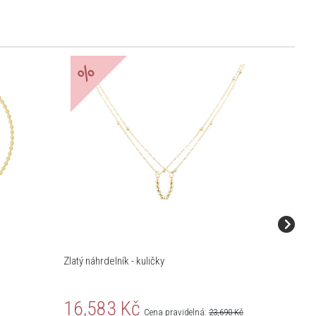
%
%
Zlatý náhrdelník - kuličky
Zlatý náh
16,583 Kč
22,7
Cena pravidelná:
23,690 Kč