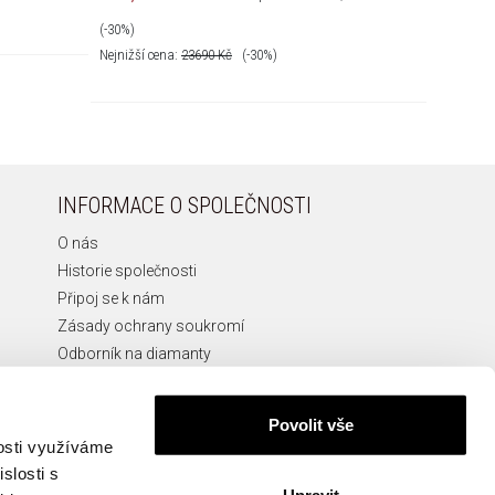
(-30%)
(-30%)
Nejnižší cena:
23690
Kč
(-30%)
Nejnižší 
INFORMACE O SPOLEČNOSTI
O nás
Historie společnosti
Připoj se k nám
Zásady ochrany soukromí
Odborník na diamanty
Etická Linka
Povolit vše
nosti využíváme
slosti s
Upravit