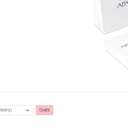
itelný)
Ověřit