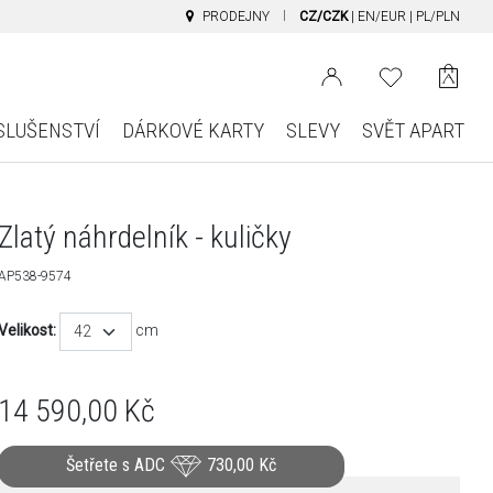
PRODEJNY
CZ/CZK
|
EN/EUR
|
PL/PLN
SLUŠENSTVÍ
DÁRKOVÉ KARTY
SLEVY
SVĚT APART
Zlatý náhrdelník - kuličky
AP538-9574
Velikost:
cm
42
14 590,00
Kč
Šetřete s ADC
730,00
Kč