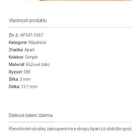
Vlastnosti produktu
Zn. č.
: AP541-5367
Kategorie
:
Náušnice
Značka
:
Apart
Kolekce:
Simple
Materiál:
Růžové zlato
Ryzost:
585
Šířka:
3 mm
Délka:
13.7 mm
Dárkové balení zdarma
Klenotnické výrobky zakoupené na e-shopu Apart.cz obdržíte spol