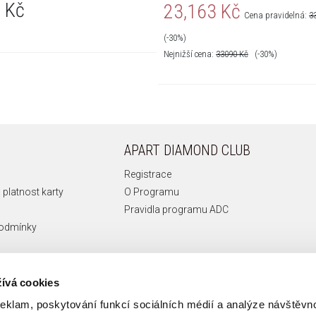
 Kč
23,163 Kč
Cena pravidelná:
3
(-30%)
Nejnižší cena:
33090
Kč
(-30%)
APART DIAMOND CLUB
Registrace
 platnost karty
O Programu
Pravidla programu ADC
podmínky
ívá cookies
reklam, poskytování funkcí sociálních médií a analýze návštěv