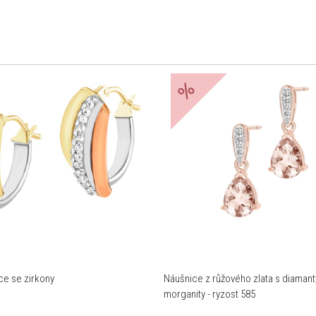
%
ce se zirkony
Náušnice z růžového zlata s diamant
morganity - ryzost 585