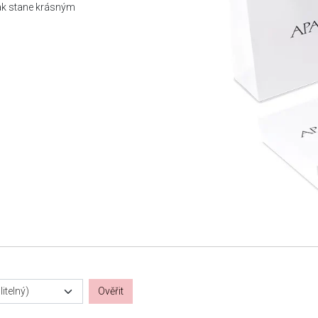
tak stane krásným
itelný)
Ověřit