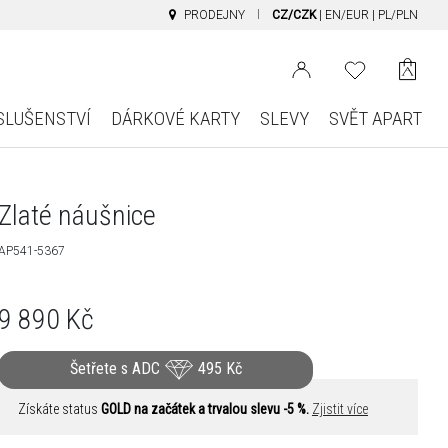
PRODEJNY
CZ/CZK
|
EN/EUR
|
PL/PLN
SLUŠENSTVÍ
DÁRKOVÉ KARTY
SLEVY
SVĚT APART
Zlaté náušnice
AP541-5367
9 890
Kč
Šetřete s ADC
495
Kč
Získáte status
GOLD na začátek a trvalou slevu -5 %.
Zjistit více