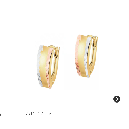
%
y a
Zlaté náušnice
Náušnice
ametysty 