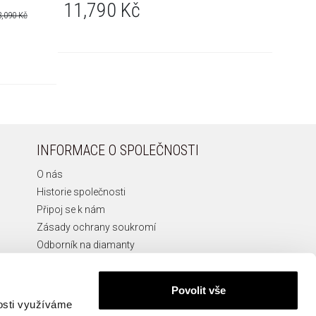
11,790 Kč
10,2
3,090 Kč
(-30%)
Nejnižší 
INFORMACE O SPOLEČNOSTI
O nás
Historie společnosti
Připoj se k nám
Zásady ochrany soukromí
Odborník na diamanty
Etická Linka
Povolit vše
nosti využíváme