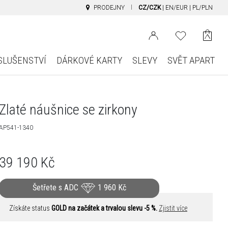
PRODEJNY
CZ/CZK
|
EN/EUR
|
PL/PLN
SLUŠENSTVÍ
DÁRKOVÉ KARTY
SLEVY
SVĚT APART
Zlaté náušnice se zirkony
AP541-1340
39 190
Kč
Šetřete s ADC
1 960
Kč
Získáte status
GOLD na začátek a trvalou slevu -5 %.
Zjistit více