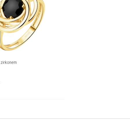
e zirkonem
č