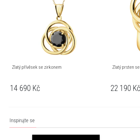
Zlatý přívěsek se zirkonem
Zlatý prsten s
14 690
Kč
22 190
K
Inspirujte se