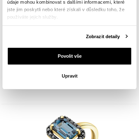
údaje mohou kombinovat s dalšími informacemi, které
jste jim poskytli nebo které získali v důsledku toho, že
používáte jejich služby.
Podrobné informace o pravidlech používání souborů
Zobrazit detaily
cookie najdete v
Zásadách ochrany osobních údajů
.
Povolit vše
Zlatý přívěsek s černými brilianty a topazem London Blue - ryzost 585
Upravit
12 490
Kč