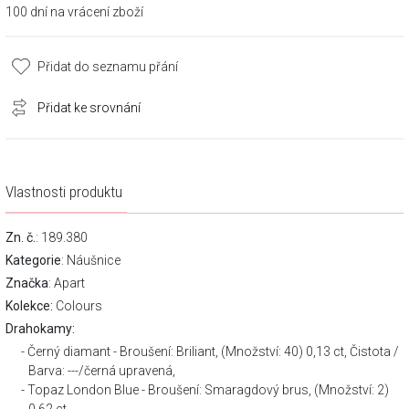
100 dní na vrácení zboží
Přidat do seznamu přání
Přidat ke srovnání
Vlastnosti produktu
Zn. č.
: 189.380
Kategorie
:
Náušnice
Značka
:
Apart
Kolekce:
Colours
Drahokamy:
Černý diamant - Broušení: Briliant, (Množství: 40) 0,13 ct, Čistota /
Barva: ---/černá upravená,
Topaz London Blue - Broušení: Smaragdový brus, (Množství: 2)