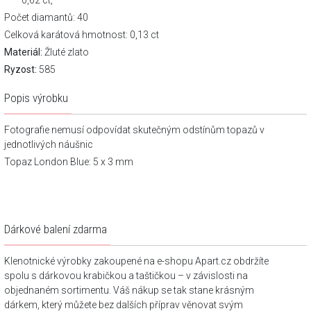
0,62 ct,
Počet diamantů: 40
Celková karátová hmotnost: 0,13 ct
Materiál:
Žluté zlato
Ryzost:
585
Popis výrobku
Fotografie nemusí odpovídat skutečným odstínům topazů v
jednotlivých náušnic
Topaz London Blue: 5 x 3 mm
Dárkové balení zdarma
Klenotnické výrobky zakoupené na e-shopu Apart.cz obdržíte
spolu s dárkovou krabičkou a taštičkou – v závislosti na
objednaném sortimentu. Váš nákup se tak stane krásným
dárkem, který můžete bez dalších příprav věnovat svým