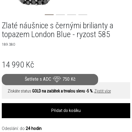
Zlaté náušnice s černými brilianty a
topazem London Blue - ryzost 585
189.380
14 990
Kč
Šetřete s ADC
750
Kč
Získáte status
GOLD na začátek a trvalou slevu -5 %.
Zjistit více
Přidat do košíku
Odeslání: do
24 hodin