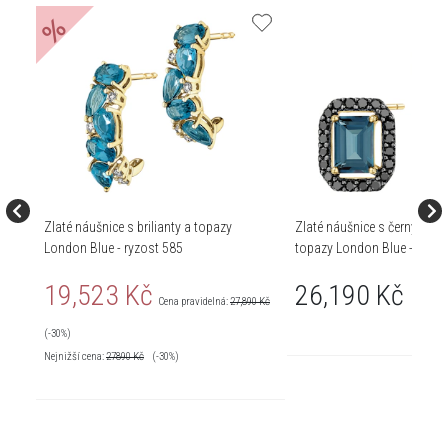
%
Zlaté náušnice s brilianty a topazy
Zlaté náušnice s černými bri
London Blue - ryzost 585
topazy London Blue - ryzos
19,523 Kč
26,190 Kč
Cena pravidelná:
27,890 Kč
(-30%)
Nejnižší cena:
27890
Kč
(-30%)