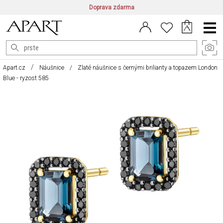
Doprava zdarma
CZ/CZK
|
EN/EUR
|
PL/PLN
Main
Menu
Apart.cz
Náušnice
Zlaté náušnice s černými brilianty a topazem London
Blue - ryzost 585