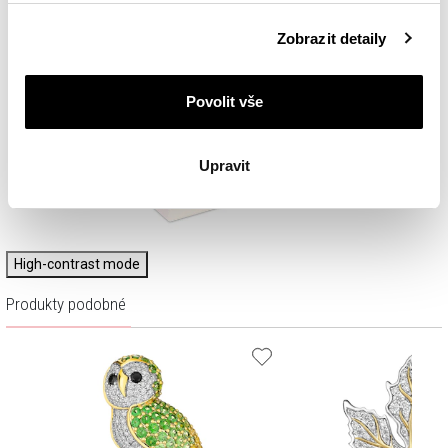
Podrobné informace o pravidlech používání souborů
Zobrazit detaily
cookie najdete v
Zásadách ochrany osobních údajů
.
Povolit vše
Upravit
High-contrast mode
Produkty podobné