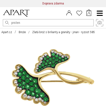
Doprava zdarma
CZ/CZK
|
EN/EUR
|
PL/PLN
Main
Menu
Apart.cz
Brože
Zlatá brož s brilianty a granáty - jinan - ryzost 585