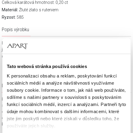
Celková karátová hmotnost: 0,20 ct
Materiál:
Žluté zlato s ruteniem
Ryzost:
585
Popis výrobku
Fotografie nemusí odpovídat skutečným odstínům safírů v
jednotlivých přívěscích.
Granáty 1,5 mm - 2,5 mm
Tato webová stránka používá cookies
K personalizaci obsahu a reklam, poskytování funkcí
sociálních médií a analýze návštěvnosti využíváme
Dárkové balení zdarma
soubory cookie. Informace o tom, jak náš web používáte,
sdílíme s našimi partnery v souvislosti s poskytováním
Klenotnické výrobky zakoupené na e-shopu Apart.cz obdržíte
funkcí sociálních médií, inzercí a analýzami. Partneři tyto
spolu s dárkovou krabičkou a taštičkou – v závislosti na
údaje mohou kombinovat s dalšími informacemi, které
objednaném sortimentu. Váš nákup se tak stane krásným
dárkem, který můžete bez dalších příprav věnovat svým
jste jim poskytli nebo které získali v důsledku toho, že
blízkým.
používáte jejich služby.