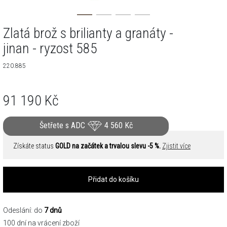
Zlatá brož s brilianty a granáty -
jinan - ryzost 585
220.885
91 190
Kč
Šetřete s ADC
4 560
Kč
Získáte status
GOLD na začátek a trvalou slevu -5 %.
Zjistit více
Přidat do košíku
Odeslání: do
7 dnů
100 dní na vrácení zboží