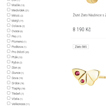
(1)
Mašle
(13)
Medvídek
(21)
Žluté Zlato Náušnice s 
Měsíc
(2)
Motýl
(77)
Oslava
(2)
8 190
Kč
Ovoce
(6)
Pes
(17)
Písmeno
(1)
Podkova
Zlato 585
(1)
Pro štěstí
(20)
Pták
(10)
Ryba
(2)
Slon
(8)
Slunce
(1)
Sova
(19)
Srdce
(74)
Tlapky
(18)
Třešeň
(7)
Včela
(1)
Velikonoce
(11)