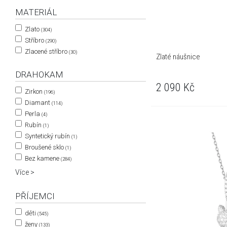
MATERIÁL
Zlato
(304)
Stříbro
(290)
Zlacené stříbro
(30)
Zlaté náušnice
DRAHOKAM
2 090
Kč
Zirkon
(196)
Diamant
(114)
Perla
(4)
Rubín
(1)
Syntetický rubín
(1)
Broušené sklo
(1)
Bez kamene
(284)
Více >
PŘÍJEMCI
děti
(545)
ženy
(133)