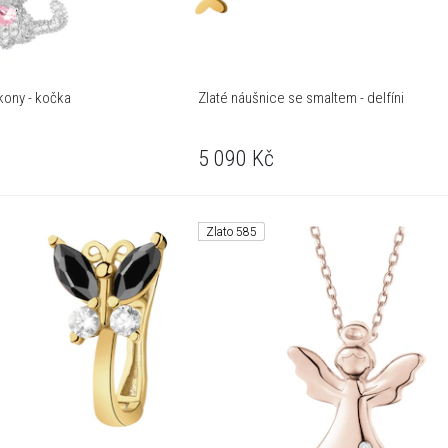
rkony - kočka
Zlaté náušnice se smaltem - delfíni
5 090
Kč
Zlato 585