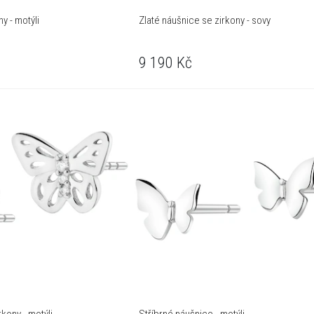
y - motýli
Zlaté náušnice se zirkony - sovy
9 190
Kč