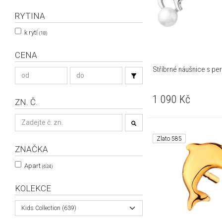
RYTINA
k rytí
(18)
CENA
Stříbrné náušnice s per
1 090
Kč
ZN. Č.
Zlato 585
ZNAČKA
Apart
(624)
KOLEKCE
Kids Collection (639)