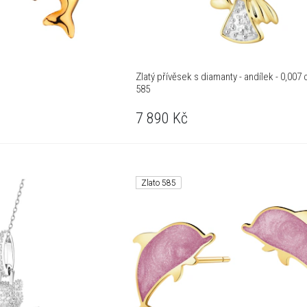
Zlatý přívěsek s diamanty - andílek - 0,007 c
585
7 890
Kč
Zlato 585