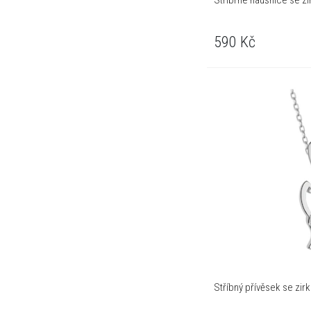
Stříbrné náušnice se zir
590
Kč
Stříbný přívěsek se zir