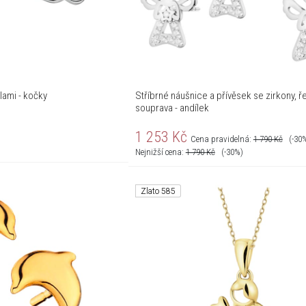
lami - kočky
Stříbrné náušnice a přívěsek se zirkony, řetízek -
souprava - andílek
1 253
Kč
Cena pravidelná:
1 790
Kč
(-30
Nejnižší cena:
1 790
Kč
(-30%)
Zlato 585