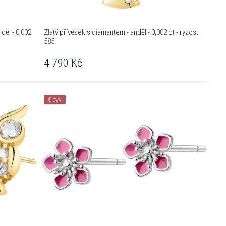
děl - 0,002
Zlatý přívěsek s diamantem - anděl - 0,002 ct - ryzost
585
4 790
Kč
Slevy