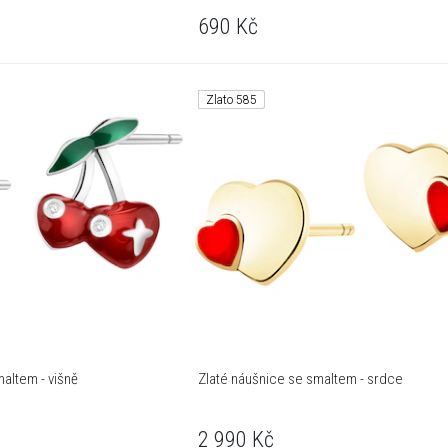
690
Kč
Zlato 585
altem - višně
Zlaté náušnice se smaltem - srdce
2 990
Kč