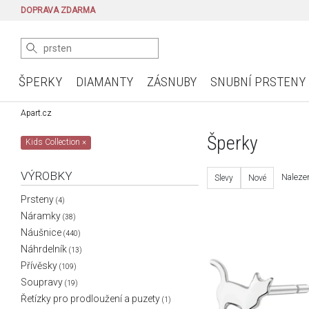
DOPRAVA ZDARMA
ŠPERKY
DIAMANTY
ZÁSNUBY
SNUBNÍ PRSTENY
Apart.cz
Šperky
Kids Collection
×
VÝROBKY
Nalezen
Slevy
Nové
Prsteny
(4)
Náramky
(38)
Náušnice
(440)
Náhrdelník
(13)
Přívěsky
(109)
Soupravy
(19)
Řetízky pro prodloužení a puzety
(1)