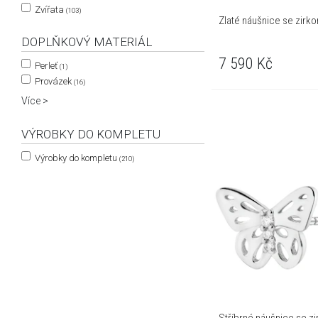
Zvířata
(103)
Zlaté náušnice se zirkon
DOPLŇKOVÝ MATERIÁL
7 590
Kč
Perleť
(1)
Provázek
(16)
Více >
VÝROBKY DO KOMPLETU
Výrobky do kompletu
(210)