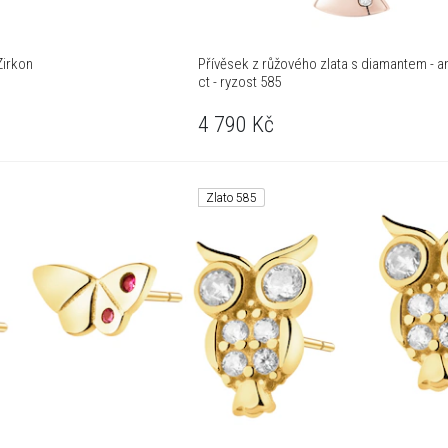
Zirkon
Přívěsek z růžového zlata s diamantem - an
ct - ryzost 585
4 790
Kč
Zlato 585