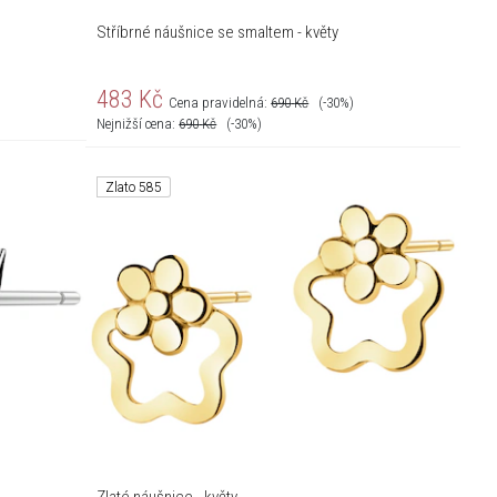
Stříbrné náušnice se smaltem - květy
483
Kč
Cena pravidelná:
690
Kč
(-30%)
Nejnižší cena:
690
Kč
(-30%)
Zlato 585