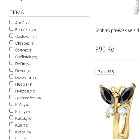
TÉMA
Anděl
(55)
Beruška
Stříbrný přívěsek se zi
(22)
Cestování
(1)
Chlapec
(1)
990
Kč
Čtverec
(1)
Čtyřlístek
(29)
Delfín
(6)
Děvče
(4)
Zlato 585
Dovolená
(15)
Hudba
(3)
Hvězda
(10)
Jednorožec
(23)
Kočky
(60)
Kruhy
(7)
Kuličky
(6)
Kůň
(15)
Květy
(63)
List