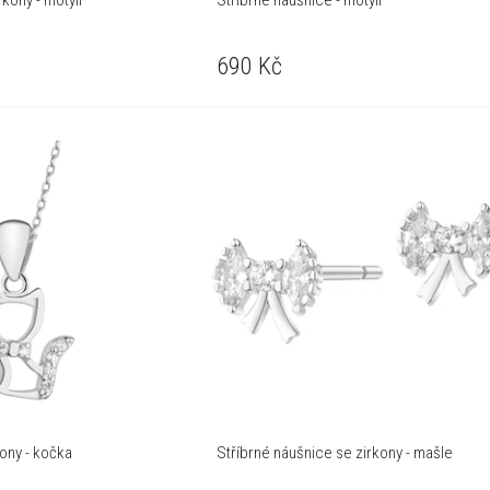
kony - motýli
Stříbrné náušnice - motýli
690
Kč
kony - kočka
Stříbrné náušnice se zirkony - mašle