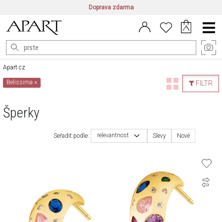
Doprava zdarma
CZ/CZK
|
EN/EUR
|
PL/PLN
Main
Menu
Apart.cz
Belissima
×
FILTR
Šperky
relevantnost
Seřadit podle:
Slevy
Nové