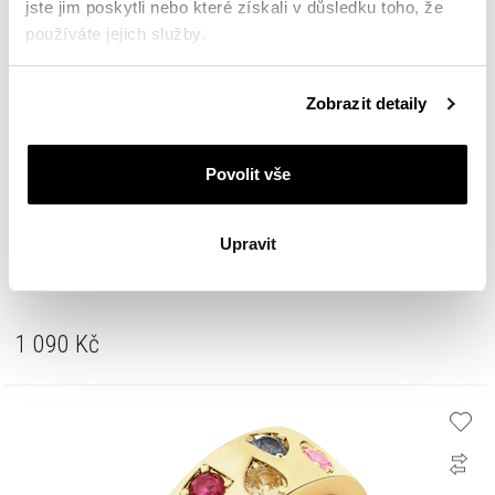
jste jim poskytli nebo které získali v důsledku toho, že
používáte jejich služby.
Podrobné informace o pravidlech používání souborů
Zobrazit detaily
cookie najdete v
Zásadách ochrany osobních údajů
.
Povolit vše
Upravit
Pozlacený prsten z mosazi se zirkony
1 090
Kč