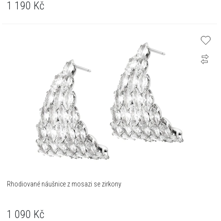
1 190
Kč
Rhodiované náušnice z mosazi se zirkony
1 090
Kč