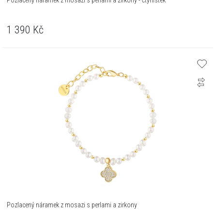
Pozlacený náramek z mosazi s perlami a zirkony - čtyřlístek
1 390
Kč
Pozlacený náramek z mosazi s perlami a zirkony