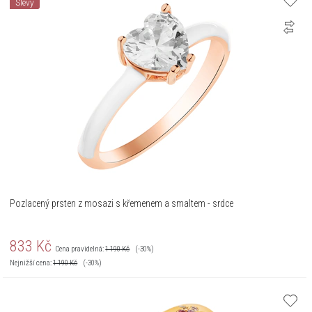
Slevy
Pozlacený prsten z mosazi s křemenem a smaltem - srdce
833
Kč
Cena pravidelná:
1 190
Kč
(-30%)
Nejnižší cena:
1 190
Kč
(-30%)