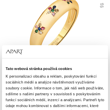
Pozlacený prsten z mosazi se zirkony - květy
Tato webová stránka používá cookies
K personalizaci obsahu a reklam, poskytování funkcí
890
Kč
sociálních médií a analýze návštěvnosti využíváme
soubory cookie. Informace o tom, jak náš web používáte,
sdílíme s našimi partnery v souvislosti s poskytováním
funkcí sociálních médií, inzercí a analýzami. Partneři tyto
údaje mohou kombinovat s dalšími informacemi, které