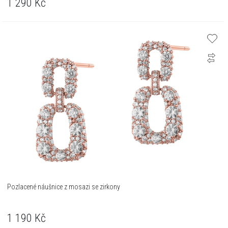
1 290
Kč
Pozlacené náušnice z mosazi se zirkony
1 190
Kč