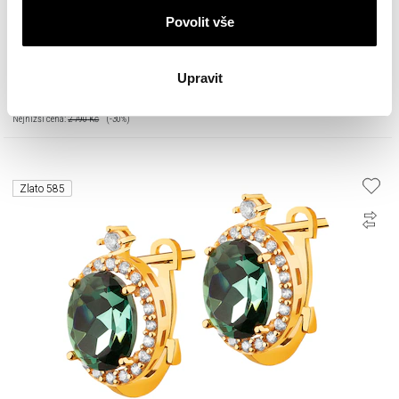
Povolit vše
Náramek se syntetickými křemeny a prvky ze žlutého zlata
Upravit
1 953
Kč
Cena pravidelná:
2 790
Kč
(-30%)
Nejnižší cena:
2 790
Kč
(-30%)
Zlato 585