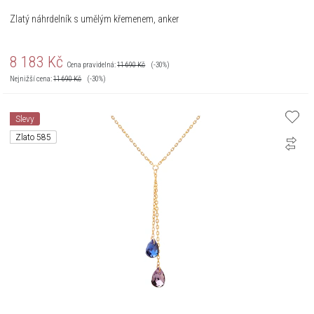
Zlatý náhrdelník s umělým křemenem, anker
8 183
Kč
Cena pravidelná:
11 690
Kč
(-30%)
Nejnižší cena:
11 690
Kč
(-30%)
Slevy
Zlato 585