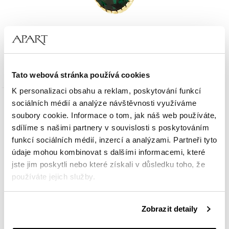
Zlatý přívěsek se syntetickým křemenem
6 690
Kč
Tato webová stránka používá cookies
K personalizaci obsahu a reklam, poskytování funkcí
sociálních médií a analýze návštěvnosti využíváme
Slevy
soubory cookie. Informace o tom, jak náš web používáte,
Zlato 585
sdílíme s našimi partnery v souvislosti s poskytováním
funkcí sociálních médií, inzercí a analýzami. Partneři tyto
údaje mohou kombinovat s dalšími informacemi, které
jste jim poskytli nebo které získali v důsledku toho, že
používáte jejich služby.
Podrobné informace o pravidlech používání souborů
Zobrazit detaily
cookie najdete v
Zásadách ochrany osobních údajů
.