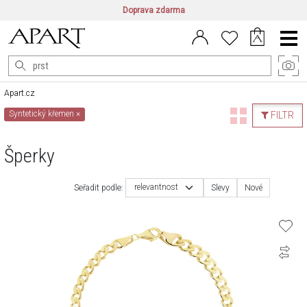
Doprava zdarma
CZ/CZK
|
EN/EUR
|
PL/PLN
Main
Menu
Apart.cz
Syntetický křemen
×
FILTR
Šperky
relevantnost
Seřadit podle:
Slevy
Nové