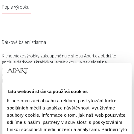
Popis výrobku
Dárkové balení zdarma
Klenotnické výrobky zakoupené na e-shopu Apart.cz obdržíte
spolu s dárkovou krabičkou a taštičkou – v závislosti na
objednaném sortimentu. Váš nákup se tak stane krásným
dárkem, který můžete bez dalších příprav věnovat svým
blízkým.
Tato webová stránka používá cookies
K personalizaci obsahu a reklam, poskytování funkcí
sociálních médií a analýze návštěvnosti využíváme
soubory cookie. Informace o tom, jak náš web používáte,
sdílíme s našimi partnery v souvislosti s poskytováním
funkcí sociálních médií, inzercí a analýzami. Partneři tyto