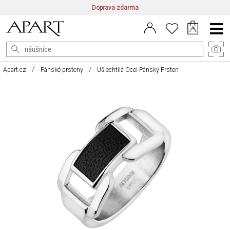
Doprava zdarma
CZ/CZK
|
EN/EUR
|
PL/PLN
Main
Menu
Apart.cz
Pánské prsteny
Ušlechtilá Ocel Pánský Prsten