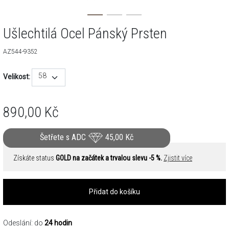
Ušlechtilá Ocel Pánský Prsten
AZ544-9352
58
Velikost:
890,00
Kč
Šetřete s ADC
45,00
Kč
Získáte status
GOLD na začátek a trvalou slevu -5 %.
Zjistit více
Přidat do košíku
Odeslání: do
24 hodin