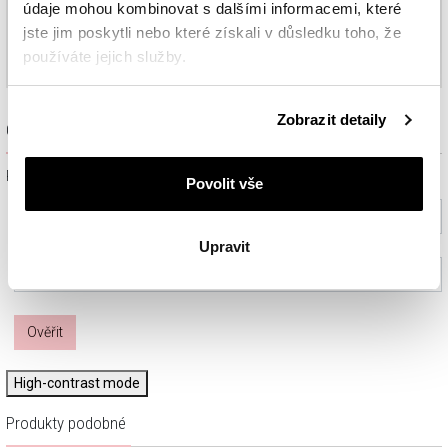
údaje mohou kombinovat s dalšími informacemi, které
jste jim poskytli nebo které získali v důsledku toho, že
používáte jejich služby.
Podrobné informace o pravidlech používání souborů
Zobrazit detaily
cookie najdete v
Zásadách ochrany osobních údajů
.
Ověřit dostupnost a rezervovat na prodejně
Prosím, vyberte ze seznamu město nebo konkrétní prodejnu
Povolit vše
Vyberte prosím město
Upravit
Vyberte prodejnu (volitelný)
Ověřit
High-contrast mode
Produkty podobné