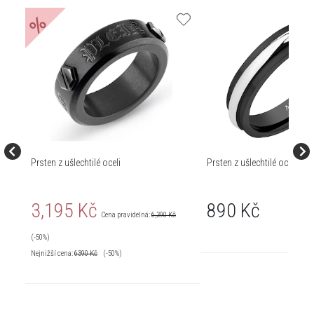
%
Prsten z ušlechtilé oceli
Prsten z ušlechtilé oceli
3,195 Kč
890 Kč
Cena pravidelná:
6,390 Kč
(-50%)
Nejnižší cena:
6390
Kč
(-50%)