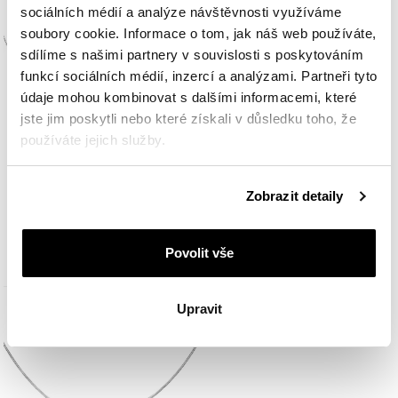
sociálních médií a analýze návštěvnosti využíváme
soubory cookie. Informace o tom, jak náš web používáte,
sdílíme s našimi partnery v souvislosti s poskytováním
funkcí sociálních médií, inzercí a analýzami. Partneři tyto
údaje mohou kombinovat s dalšími informacemi, které
jste jim poskytli nebo které získali v důsledku toho, že
používáte jejich služby.
Stříbrný řetízek - anker
Stříbrný řetízek
Podrobné informace o pravidlech používání souborů
Zobrazit detaily
cookie najdete v
Zásadách ochrany osobních údajů
.
790
Kč
690
Kč
Povolit vše
Upravit