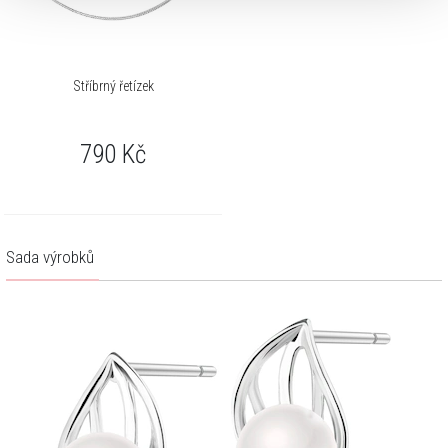
Stříbrný řetízek
790
Kč
Sada výrobků