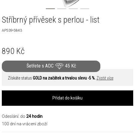
Stříbrný přívěsek s perlou - list
AP539-5843
890
Kč
Šetřete s ADC
45
Kč
Získáte status
GOLD na začátek a trvalou slevu -5 %.
Zjistit více
Přidat do košíku
Odeslání: do
24 hodin
100 dní na vrácení zboží