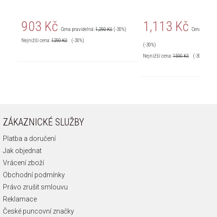
903 Kč
1,113 Kč
Cena pravidelná:
1,290 Kč
(-30%)
Cena pravid
Nejnižší cena:
1290
Kč
(-30%)
(-30%)
Nejnižší cena:
1590
Kč
(-30%)
ZÁKAZNICKÉ SLUŽBY
Platba a doručení
Jak objednat
Vrácení zboží
Obchodní podmínky
Právo zrušit smlouvu
Reklamace
České puncovní značky