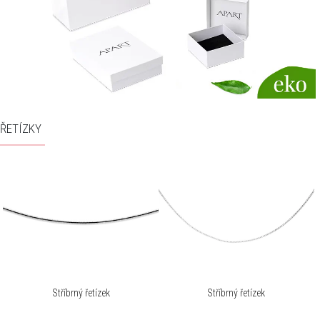
ŘETÍZKY
Stříbrný řetízek
Stříbrný řetízek