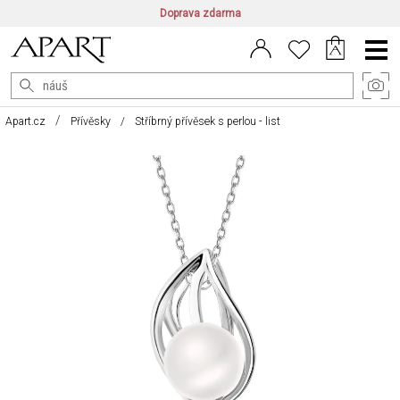
Doprava zdarma
CZ/CZK
|
EN/EUR
|
PL/PLN
Main
Menu
Apart.cz
Přívěsky
Stříbrný přívěsek s perlou - list