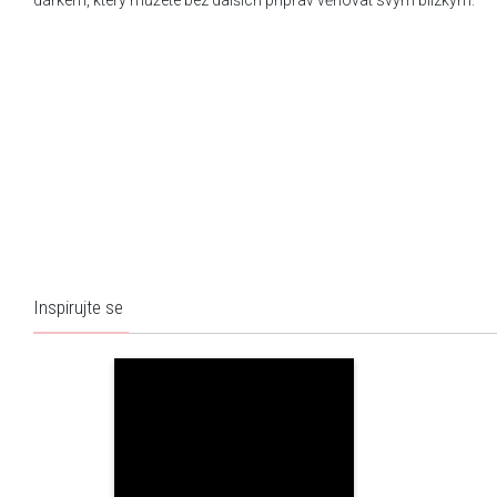
dárkem, který můžete bez dalších příprav věnovat svým blízkým.
Inspirujte se