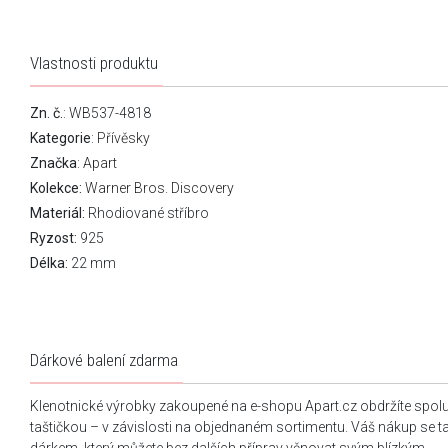
Vlastnosti produktu
Zn. č.
: WB537-4818
Kategorie
:
Přívěsky
Značka
:
Apart
Kolekce:
Warner Bros. Discovery
Materiál:
Rhodiované stříbro
Ryzost:
925
Délka:
22 mm
Dárkové balení zdarma
Klenotnické výrobky zakoupené na e-shopu Apart.cz obdržíte spol
taštičkou – v závislosti na objednaném sortimentu. Váš nákup se 