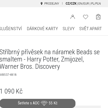
PRODEJNY
CZ/CZK
|
EN/EUR
|
PL/PLN
SLUŠENSTVÍ
DÁRKOVÉ KARTY
SLEVY
SVĚT APART
Stříbrný přívěsek na náramek Beads se
smaltem - Harry Potter, Zmijozel,
Warner Bros. Discovery
WB537-4818
1 090
Kč
Šetřete s ADC
55
Kč