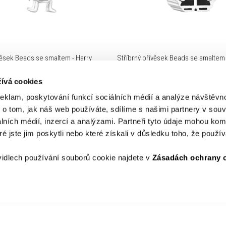
věsek Beads se smaltem - Harry
Stříbrný přívěsek Beads se smaltem 
y, Warner Bros. Discovery
Potter, Warner Bros. Discovery
ívá cookies
Kč
1,190 Kč
reklam, poskytování funkcí sociálních médií a analýze návštěv
o tom, jak náš web používáte, sdílíme s našimi partnery v souvi
lních médií, inzercí a analýzami. Partneři tyto údaje mohou ko
é jste jim poskytli nebo které získali v důsledku toho, že používá
idlech používání souborů cookie najdete v
Zásadách ochrany 
APART DIAMOND CLUB
Registrace
 platnost karty
O Programu
Pravidla programu ADC
podmínky