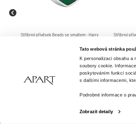
Stříbrný přívěsek Beads se smaltem - Harry
Stříbrný pří
Potter, Zmijozel, Warner Bros. Discovery
Potter, Dobb
Tato webová stránka použ
1,090 Kč
1,190 
K personalizaci obsahu a 
soubory cookie. Informace 
poskytováním funkcí sociá
s dalšími informacemi, kter
Podrobné informace o prav
ZÁKAZNICKÉ SLUŽBY
DÁRKOVÉ KARTY
Zobrazit detaily
Platba a doručení
Koupit dárkovou kartu
Jak objednat
Zkontrolovat zůstatek a
Vrácení zboží
Aktivovat kartu
Obchodní podmínky
Všeobecné obchodní 