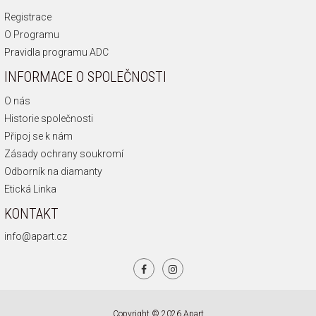
Registrace
O Programu
Pravidla programu ADC
INFORMACE O SPOLEČNOSTI
O nás
Historie společnosti
Připoj se k nám
Zásady ochrany soukromí
Odborník na diamanty
Etická Linka
KONTAKT
info@apart.cz
Copyright © 2026 Apart