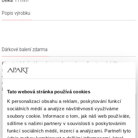
Délka:
11 mm
Popis výrobku
Dárkové balení zdarma
Klenotnické výrobky zakoupené na e-shopu Apart.cz obdržíte
spolu s dárkovou krabičkou a taštičkou – v závislosti na
objednaném sortimentu. Váš nákup se tak stane krásným
dárkem, který můžete bez dalších příprav věnovat svým
blízkým.
Tato webová stránka používá cookies
K personalizaci obsahu a reklam, poskytování funkcí
sociálních médií a analýze návštěvnosti využíváme
soubory cookie. Informace o tom, jak náš web používáte,
sdílíme s našimi partnery v souvislosti s poskytováním
funkcí sociálních médií, inzercí a analýzami. Partneři tyto