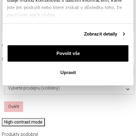
údaje mohou kombinovat s dalšími informacemi, které
jste jim poskytli nebo které získali v důsledku toho, že
používáte jejich služby.
Podrobné informace o pravidlech používání souborů
Zobrazit detaily
cookie najdete v
Zásadách ochrany osobních údajů
.
Ověřit dostupnost a rezervovat na prodejně
Povolit vše
Prosím, vyberte ze seznamu město nebo konkrétní prodejnu
Vyberte prosím město
Upravit
Vyberte prodejnu (volitelný)
Ověřit
High-contrast mode
Produkty podobné