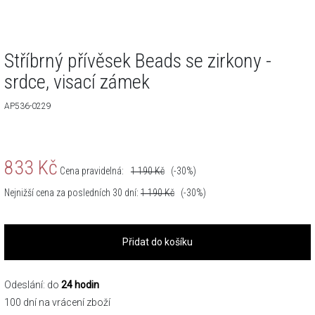
Stříbrný přívěsek Beads se zirkony -
srdce, visací zámek
AP536-0229
833
Kč
Cena pravidelná:
1 190
Kč
(-30%)
Nejnižší cena za posledních 30 dní:
1 190
Kč
(-30%)
Přidat do košíku
Odeslání: do
24 hodin
100 dní na vrácení zboží