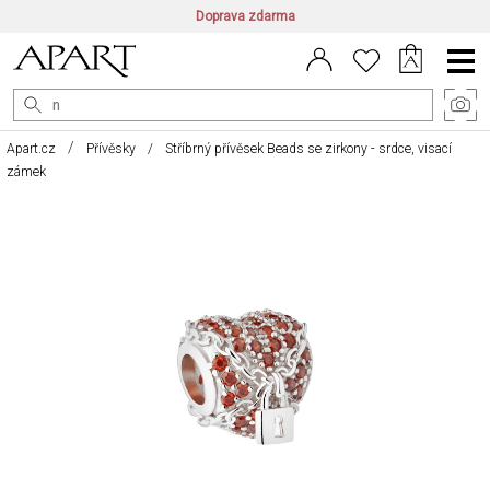
Doprava zdarma
CZ/CZK
|
EN/EUR
|
PL/PLN
Main
Menu
Apart.cz
Přívěsky
Stříbrný přívěsek Beads se zirkony - srdce, visací
zámek