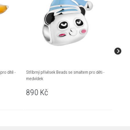
ro dítě -
Stříbrný přívěsek Beads se smaltem pro děti -
Stříbrný
medvídek
krab
890 Kč
890 