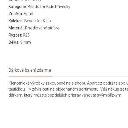
Kategorie
:
Beads for Kids Přívěsky
Značka
:
Apart
Kolekce:
Beads for Kids
Materiál:
Rhodiované stříbro
Ryzost:
925
Délka:
9 mm
Dárkové balení zdarma
Klenotnické výrobky zakoupené na e-shopu Apart.cz obdržíte spol
taštičkou – v závislosti na objednaném sortimentu. Váš nákup se 
dárkem, který můžete bez dalších příprav věnovat svým blízkým.