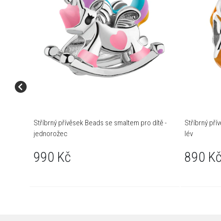
Stříbrný přívěsek Beads se smaltem pro dítě -
Stříbrný pří
jednorožec
lév
990 Kč
890 K