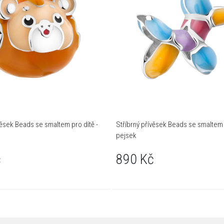
věsek Beads se smaltem pro dítě -
Stříbrný přívěsek Beads se smaltem p
pejsek
č
890 Kč