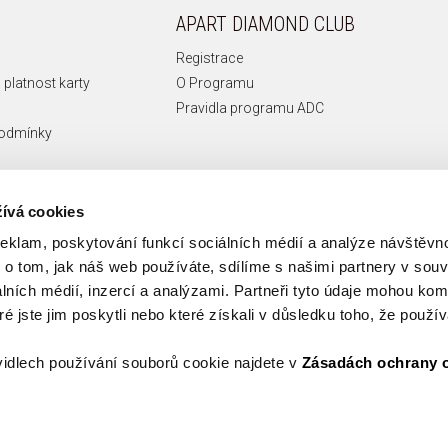
APART DIAMOND CLUB
Registrace
 platnost karty
O Programu
Pravidla programu ADC
podmínky
ívá cookies
reklam, poskytování funkcí sociálních médií a analýze návštěv
o tom, jak náš web používáte, sdílíme s našimi partnery v souvi
lních médií, inzercí a analýzami. Partneři tyto údaje mohou ko
é jste jim poskytli nebo které získali v důsledku toho, že používá
idlech používání souborů cookie najdete v
Zásadách ochrany 
Copyright © 2026 Apart