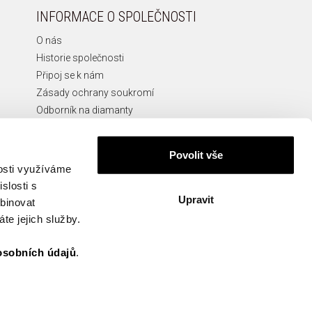
INFORMACE O SPOLEČNOSTI
O nás
Historie společnosti
Připoj se k nám
Zásady ochrany soukromí
Odborník na diamanty
Etická Linka
Povolit vše
nosti využíváme
slosti s
Upravit
KONTAKT
mbinovat
te jejich služby.
info@apart.cz
osobních údajů
.