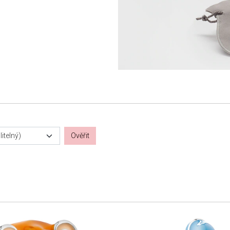
itelný)
Ověřit