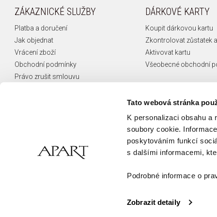
ZÁKAZNICKÉ SLUŽBY
DÁRKOVÉ KARTY
Platba a doručení
Koupit dárkovou kartu
Jak objednat
Zkontrolovat zůstatek a
Vrácení zboží
Aktivovat kartu
Obchodní podmínky
Všeobecné obchodní 
Právo zrušit smlouvu
Reklamace
České puncovní značky
Tato webová stránka použ
FAQ
K personalizaci obsahu a 
Kontakt
soubory cookie. Informace 
poskytováním funkcí sociá
s dalšími informacemi, kter
Podrobné informace o prav
Zobrazit detaily