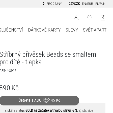
PRODEJNY
CZ/CZK
|
EN/EUR
|
PL/PLN
SLUŠENSTVÍ
DÁRKOVÉ KARTY
SLEVY
SVĚT APART
Stříbrný přívěsek Beads se smaltem
pro dítě - tlapka
AP544-2917
890
Kč
Šetřete s ADC
45
Kč
Získáte status
GOLD na začátek a trvalou slevu -5 %.
Zjistit více