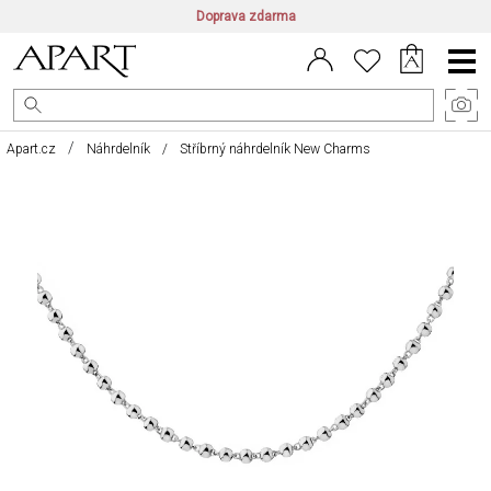
Doprava zdarma
CZ/CZK
|
EN/EUR
|
PL/PLN
Main
Menu
Apart.cz
Náhrdelník
Stříbrný náhrdelník New Charms