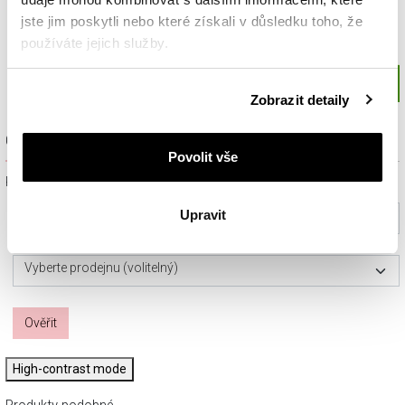
jste jim poskytli nebo které získali v důsledku toho, že
používáte jejich služby.
Podrobné informace o pravidlech používání souborů
Zobrazit detaily
cookie najdete v
Zásadách ochrany osobních údajů
.
Ověřit dostupnost a rezervovat na prodejně
Povolit vše
Prosím, vyberte ze seznamu město nebo konkrétní prodejnu
Upravit
Vyberte prosím město
Vyberte prodejnu (volitelný)
Ověřit
High-contrast mode