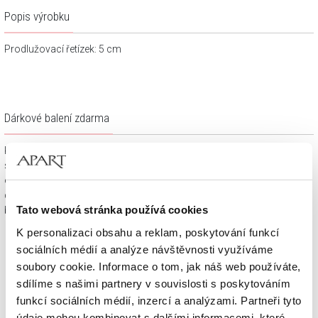
Popis výrobku
Prodlužovací řetízek: 5 cm
Dárkové balení zdarma
Klenotnické výrobky zakoupené na e-shopu Apart.cz obdržíte
spolu s dárkovou krabičkou a taštičkou – v závislosti na
objednaném sortimentu. Váš nákup se tak stane krásným
dárkem, který můžete bez dalších příprav věnovat svým
Tato webová stránka používá cookies
blízkým.
K personalizaci obsahu a reklam, poskytování funkcí
sociálních médií a analýze návštěvnosti využíváme
soubory cookie. Informace o tom, jak náš web používáte,
sdílíme s našimi partnery v souvislosti s poskytováním
funkcí sociálních médií, inzercí a analýzami. Partneři tyto
údaje mohou kombinovat s dalšími informacemi, které