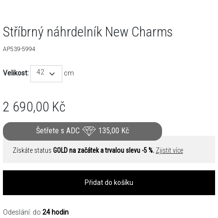
Stříbrný náhrdelník New Charms
AP539-5994
42
Velikost:
cm
2 690,00
Kč
Šetřete s ADC
135,00
Kč
Získáte status
GOLD na začátek a trvalou slevu -5 %.
Zjistit více
Přidat do košíku
Odeslání: do
24 hodin