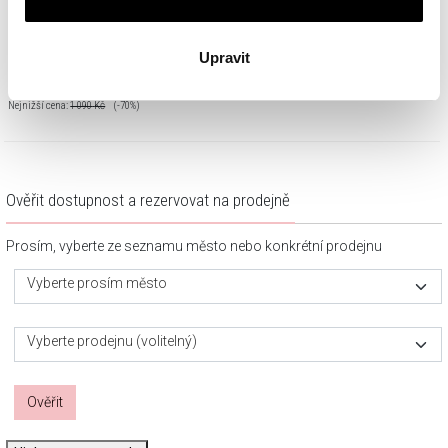
Stříbrný přívěsek se zirkony
Upravit
327
Kč
Cena pravidelná:
1 090
Kč
(-70%)
Nejnižší cena:
1 090
Kč
(-70%)
Ověřit dostupnost a rezervovat na prodejně
Prosím, vyberte ze seznamu město nebo konkrétní prodejnu
Vyberte prosím město
Vyberte prodejnu (volitelný)
Ověřit