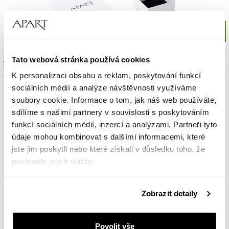
Tato webová stránka používá cookies
Sada výrobků
K personalizaci obsahu a reklam, poskytování funkcí
sociálních médií a analýze návštěvnosti využíváme
soubory cookie. Informace o tom, jak náš web používáte,
sdílíme s našimi partnery v souvislosti s poskytováním
funkcí sociálních médií, inzercí a analýzami. Partneři tyto
údaje mohou kombinovat s dalšími informacemi, které
jste jim poskytli nebo které získali v důsledku toho, že
používáte jejich služby.
Podrobné informace o pravidlech používání souborů
Zobrazit detaily
cookie najdete v
Zásadách ochrany osobních údajů
.
Povolit vše