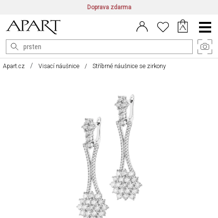
Doprava zdarma
CZ/CZK
|
EN/EUR
|
PL/PLN
Main
Menu
Apart.cz
Visací náušnice
Stříbrné náušnice se zirkony