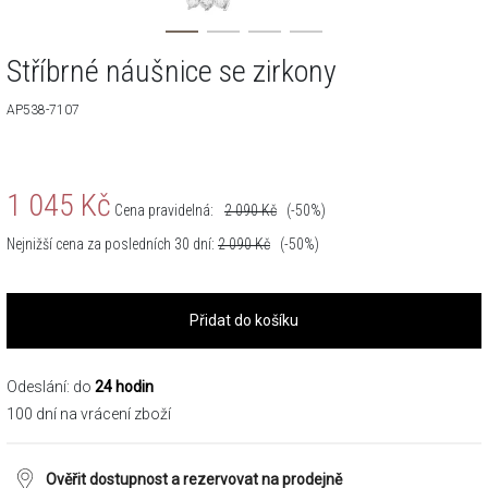
Stříbrné náušnice se zirkony
AP538-7107
1 045
Kč
Cena pravidelná:
2 090
Kč
(-50%)
Nejnižší cena za posledních 30 dní:
2 090
Kč
(-50%)
Přidat do košíku
Odeslání: do
24 hodin
100 dní na vrácení zboží
Ověřit dostupnost a rezervovat na prodejně