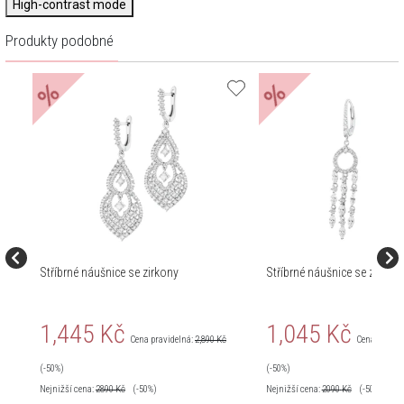
High-contrast mode
Produkty podobné
%
%
Stříbrné náušnice se zirkony
Stříbrné náušnice se zirkon
1,445 Kč
1,045 Kč
Cena pravidelná:
2,890 Kč
Cena pravid
(-50%)
(-50%)
Nejnižší cena:
2890
Kč
(-50%)
Nejnižší cena:
2090
Kč
(-50%)