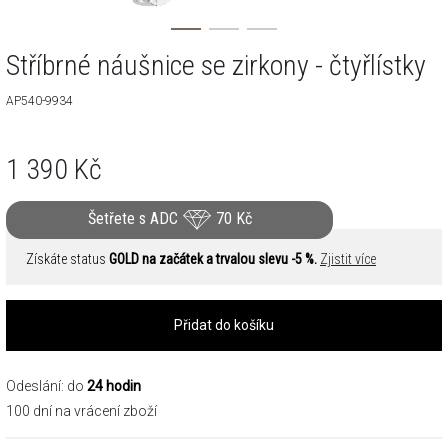
Stříbrné náušnice se zirkony - čtyřlístky
AP540-9934
1 390
Kč
Šetřete s ADC
70
Kč
Získáte status
GOLD na začátek a trvalou slevu -5 %.
Zjistit více
Přidat do košíku
Odeslání: do
24 hodin
100 dní na vrácení zboží