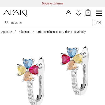
Doprava zdarma
CZ/CZK
|
EN/EUR
|
PL/PLN
Main
Menu
Apart.cz
Náušnice
Stříbrné náušnice se zirkony - čtyřlístky