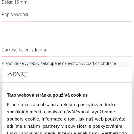
Délka:
15 mm
Popis výrobku
Dárkové balení zdarma
Klenotnické výrobky zakoupené na e-shopu Apart.cz obdržíte
spolu s dárkovou krabičkou a taštičkou – v závislosti na
objednaném sortimentu. Váš nákup se tak stane krásným
dárkem, který můžete bez dalších příprav věnovat svým
blízkým.
Tato webová stránka používá cookies
K personalizaci obsahu a reklam, poskytování funkcí
sociálních médií a analýze návštěvnosti využíváme
soubory cookie. Informace o tom, jak náš web používáte,
sdílíme s našimi partnery v souvislosti s poskytováním
funkcí sociálních médií, inzercí a analýzami. Partneři tyto