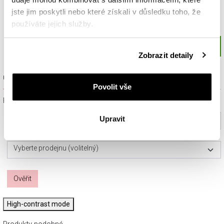
jste jim poskytli nebo které získali v důsledku toho, že
používáte jejich služby.
Podrobné informace o pravidlech používání souborů
Zobrazit detaily
cookie najdete v
Zásadách ochrany osobních údajů
.
Ověřit dostupnost a rezervovat na prodejně
Povolit vše
Prosím, vyberte ze seznamu město nebo konkrétní prodejnu
Upravit
Vyberte prosím město
Vyberte prodejnu (volitelný)
Ověřit
High-contrast mode