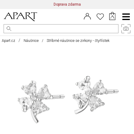
Doprava zdarma
CZ/CZK
|
EN/EUR
|
PL/PLN
Main
Menu
Apart.cz
Náušnice
Stříbrné náušnice se zirkony - čtyřlístek