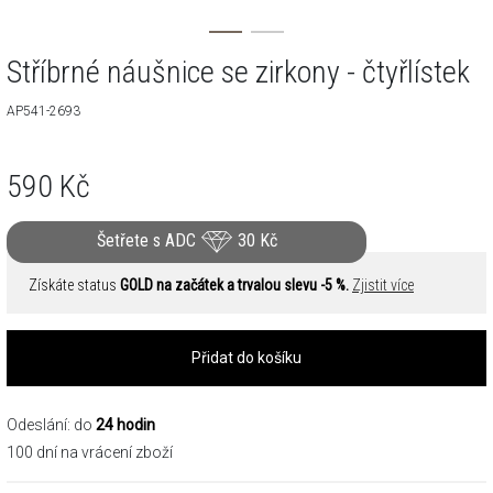
Stříbrné náušnice se zirkony - čtyřlístek
AP541-2693
590
Kč
Šetřete s ADC
30
Kč
Získáte status
GOLD na začátek a trvalou slevu -5 %.
Zjistit více
Přidat do košíku
Odeslání: do
24 hodin
100 dní na vrácení zboží