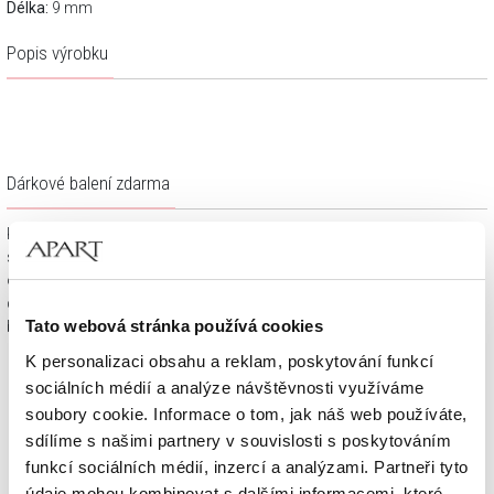
Délka:
9 mm
Popis výrobku
Dárkové balení zdarma
Klenotnické výrobky zakoupené na e-shopu Apart.cz obdržíte
spolu s dárkovou krabičkou a taštičkou – v závislosti na
objednaném sortimentu. Váš nákup se tak stane krásným
dárkem, který můžete bez dalších příprav věnovat svým
Tato webová stránka používá cookies
blízkým.
K personalizaci obsahu a reklam, poskytování funkcí
sociálních médií a analýze návštěvnosti využíváme
soubory cookie. Informace o tom, jak náš web používáte,
sdílíme s našimi partnery v souvislosti s poskytováním
funkcí sociálních médií, inzercí a analýzami. Partneři tyto
údaje mohou kombinovat s dalšími informacemi, které