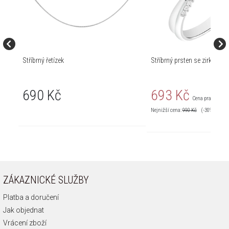
Stříbrný řetízek
Stříbrný prsten se zirkony
690 Kč
693 Kč
Cena pravidelná:
Nejnižší cena:
990
Kč
(-30%)
ZÁKAZNICKÉ SLUŽBY
Platba a doručení
Jak objednat
Vrácení zboží