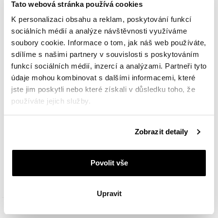
Tato webová stránka používá cookies
K personalizaci obsahu a reklam, poskytování funkcí
sociálních médií a analýze návštěvnosti využíváme
soubory cookie. Informace o tom, jak náš web používáte,
sdílíme s našimi partnery v souvislosti s poskytováním
funkcí sociálních médií, inzercí a analýzami. Partneři tyto
údaje mohou kombinovat s dalšími informacemi, které
jste jim poskytli nebo které získali v důsledku toho, že
používáte jejich služby.
Podrobné informace o pravidlech používání souborů
Zobrazit detaily
Stříbrný náramek se zirkony - srdce
cookie najdete v
Zásadách ochrany osobních údajů
.
Povolit vše
790
Kč
Upravit