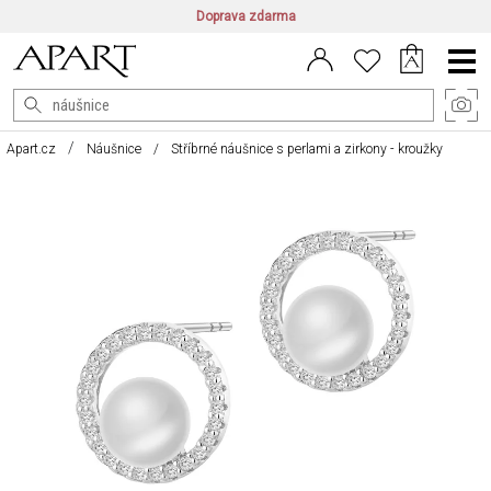
Doprava zdarma
CZ/CZK
|
EN/EUR
|
PL/PLN
Main
Menu
Apart.cz
Náušnice
Stříbrné náušnice s perlami a zirkony - kroužky