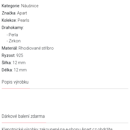
Kategorie
:
Náušnice
Značka
:
Apart
Kolekce:
Pearls
Drahokamy:
Perla
Zirkon
Materiál:
Rhodiované stříbro
Ryzost:
925
Šířka:
12 mm
Délka:
12 mm
Popis výrobku
Dárkové balení zdarma
Klenotnické výrobky zakoupené na e-shopu Apart.cz obdržíte