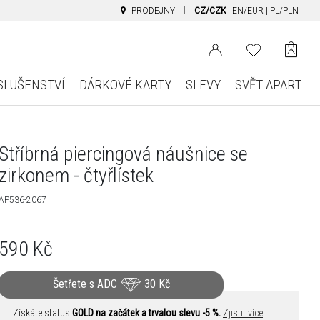
PRODEJNY
CZ/CZK
|
EN/EUR
|
PL/PLN
SLUŠENSTVÍ
DÁRKOVÉ KARTY
SLEVY
SVĚT APART
Stříbrná piercingová náušnice se
zirkonem - čtyřlístek
AP536-2067
590
Kč
Šetřete s ADC
30
Kč
Získáte status
GOLD na začátek a trvalou slevu -5 %.
Zjistit více