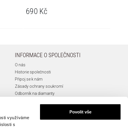
690 Kč
690 
INFORMACE O SPOLEČNOSTI
O nás
Historie společnosti
Připoj se k nám
Zásady ochrany soukromí
Odborník na diamanty
Etická Linka
Povolit vše
nosti využíváme
slosti s