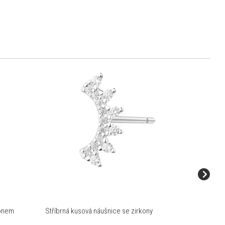
konem
Stříbrná kusová náušnice se zirkony
Stříbrná