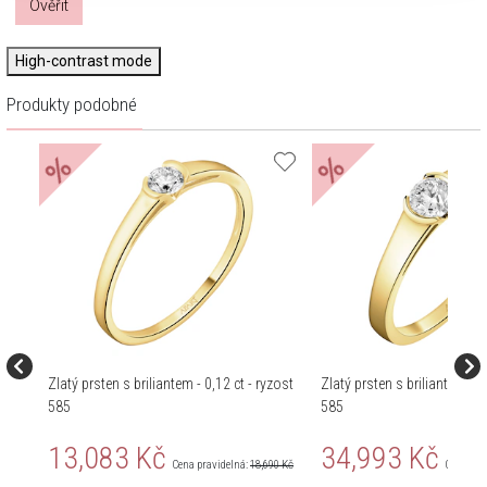
Ověřit
High-contrast mode
Produkty podobné
%
%
Zlatý prsten s briliantem - 0,12 ct - ryzost
Zlatý prsten s briliantem - 0
585
585
13,083 Kč
34,993 Kč
Cena pravidelná:
18,690 Kč
Cena pra