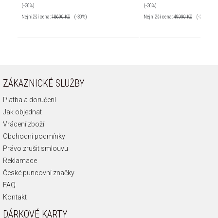
(-30%)
(-30%)
Nejnižší cena:
18690
Kč
(-30%)
Nejnižší cena:
49990
Kč
(-30%)
ZÁKAZNICKÉ SLUŽBY
Platba a doručení
Jak objednat
Vrácení zboží
Obchodní podmínky
Právo zrušit smlouvu
Reklamace
České puncovní značky
FAQ
Kontakt
DÁRKOVÉ KARTY