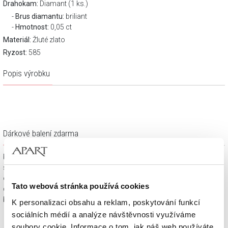
Drahokam:
Diamant (1 ks.)
Brus diamantu:
briliant
Hmotnost:
0,05 ct
Materiál:
Žluté zlato
Ryzost:
585
Popis výrobku
Dárkové balení zdarma
Klenotnické výrobky zakoupené na e-shopu Apart.cz obdržíte
spolu s dárkovou krabičkou a taštičkou – v závislosti na
objednaném sortimentu. Váš nákup se tak stane krásným
Tato webová stránka používá cookies
dárkem, který můžete bez dalších příprav věnovat svým
blízkým.
K personalizaci obsahu a reklam, poskytování funkcí
sociálních médií a analýze návštěvnosti využíváme
soubory cookie. Informace o tom, jak náš web používáte,