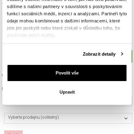
sdílíme s našimi partnery v souvislosti s poskytováním
funkcí sociálních médií, inzercí a analýzami. Partneři tyto
údaje mohou kombinovat s dalšími informacemi, které
jste jim poskytli nebo které získali v důsledku toho, že
používáte jejich služby.
Podrobné informace o pravidlech používání souborů
Zobrazit detaily
cookie najdete v
Zásadách ochrany osobních údajů
.
Povolit vše
Ověřit dostupnost a rezervovat na prodejně
Prosím, vyberte ze seznamu město nebo konkrétní prodejnu
Upravit
Vyberte prosím město
Vyberte prodejnu (volitelný)