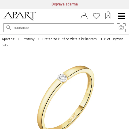
Doprava zdarma
CZ/CZK
|
EN/EUR
|
PL/PLN
Main
Menu
Apart.cz
Prsteny
Prsten ze žlutého zlata s briliantem - 0,05 ct - ryzost
585