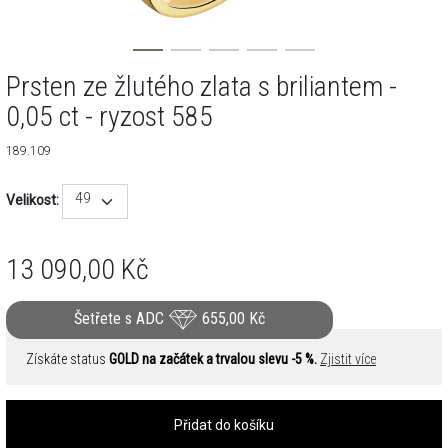
Prsten ze žlutého zlata s briliantem -
0,05 ct - ryzost 585
189.109
49
Velikost:
13 090,00
Kč
Šetřete s ADC
655,00
Kč
Získáte status
GOLD na začátek a trvalou slevu -5 %.
Zjistit více
Přidat do košíku