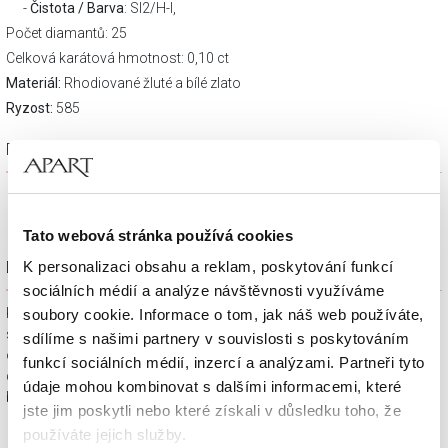
Čistota / Barva
: SI2/H-I,
Počet diamantů: 25
Celková karátová hmotnost: 0,10 ct
Materiál:
Rhodiované žluté a bílé zlato
Ryzost:
585
Popis výrobku
Tato webová stránka používá cookies
Dárkové balení zdarma
K personalizaci obsahu a reklam, poskytování funkcí
sociálních médií a analýze návštěvnosti využíváme
Klenotnické výrobky zakoupené na e-shopu Apart.cz obdržíte
soubory cookie. Informace o tom, jak náš web používáte,
spolu s dárkovou krabičkou a taštičkou – v závislosti na
sdílíme s našimi partnery v souvislosti s poskytováním
objednaném sortimentu. Váš nákup se tak stane krásným
funkcí sociálních médií, inzercí a analýzami. Partneři tyto
dárkem, který můžete bez dalších příprav věnovat svým
údaje mohou kombinovat s dalšími informacemi, které
blízkým.
jste jim poskytli nebo které získali v důsledku toho, že
používáte jejich služby.