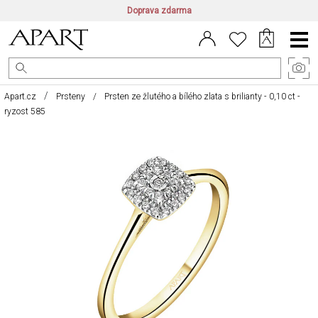
Doprava zdarma
CZ/CZK
|
EN/EUR
|
PL/PLN
Main
Menu
Apart.cz
Prsteny
Prsten ze žlutého a bílého zlata s brilianty - 0,10 ct -
ryzost 585