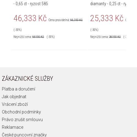
- 0,65 ct - ryzost 585
diamanty - 0,25 ct - ryzost 
46,333 Kč
25,333 Kč
Cena pravidelná:
66,190 Kč
Cena pra
(-30%)
(-30%)
Nejnižší cena:
66190
Kč
(-30%)
Nejnižší cena:
36190
Kč
(-30%)
ZÁKAZNICKÉ SLUŽBY
Platba a doručení
Jak objednat
Vrácení zboží
Obchodní podmínky
Právo zrušit smlouvu
Reklamace
České puncovní značky