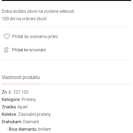
Doba dodání závisí na zvolené velikosti
100 dní na vrácení zboží
Přidat do seznamu přání
Přidat ke srovnání
Vlastnosti produktu
Zn. č.
: 227.102
Kategorie
:
Prsteny
Značka
:
Apart
Kolekce:
Zásnubní prsteny
Drahokam:
Diamant
Brus diamantu:
briliant