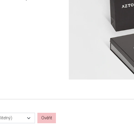
itelný)
Ověřit