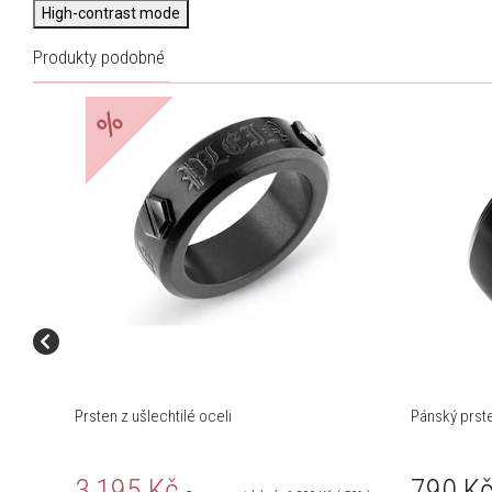
High-contrast mode
Produkty podobné
%
Prsten z ušlechtilé oceli
Pánský prste
3,195 Kč
790 K