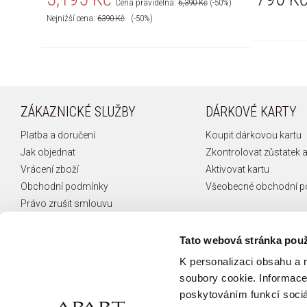
Cena pravidelná:
6,390 Kč
(-50%)
Nejnižší cena:
6390
Kč
(-50%)
ZÁKAZNICKÉ SLUŽBY
DÁRKOVÉ KARTY
Platba a doručení
Koupit dárkovou kartu
Jak objednat
Zkontrolovat zůstatek a
Vrácení zboží
Aktivovat kartu
Obchodní podmínky
Všeobecné obchodní 
Právo zrušit smlouvu
Reklamace
České puncovní značky
Tato webová stránka použ
FAQ
K personalizaci obsahu a 
Kontakt
soubory cookie. Informace 
poskytováním funkcí sociá