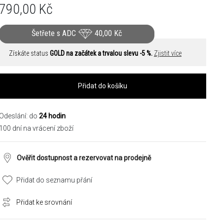
790,00
Kč
Šetřete s ADC
40,00
Kč
Získáte status
GOLD na začátek a trvalou slevu -5 %.
Zjistit více
Přidat do košíku
Odeslání: do
24 hodin
100 dní na vrácení zboží
Ověřit dostupnost a rezervovat na prodejně
Přidat do seznamu přání
Přidat ke srovnání