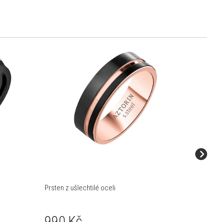
Prsten z ušlechtilé oceli
Prsten z 
990 Kč
890 