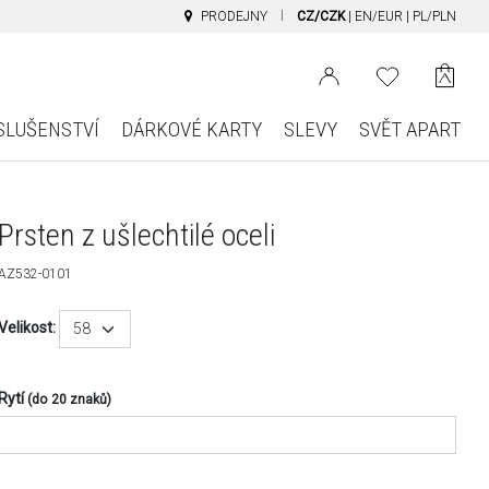
PRODEJNY
CZ/CZK
|
EN/EUR
|
PL/PLN
SLUŠENSTVÍ
DÁRKOVÉ KARTY
SLEVY
SVĚT APART
Prsten z ušlechtilé oceli
AZ532-0101
Velikost:
58
Rytí
(do 20 znaků)