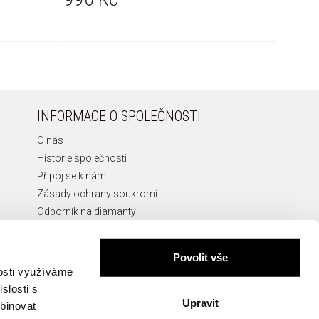
INFORMACE O SPOLEČNOSTI
O nás
Historie společnosti
Připoj se k nám
Zásady ochrany soukromí
Odborník na diamanty
Etická Linka
Povolit vše
nosti využíváme
slosti s
Upravit
KONTAKT
mbinovat