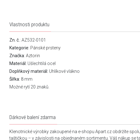
Vlastnosti produktu
Zn. č.
: AZ532-0101
Kategorie
:
Pánské prsteny
Značka
:
Aztorin
Materiál:
Ušlechtilá ocel
Doplňkový materiál:
Uhlíkové vlákno
Šířka:
8 mm
Možné rytí 20 znaků.
Dárkové balení zdarma
Klenotnické výrobky zakoupené na e-shopu Apart.cz obdržíte spol
taštičkou – v závislosti na objednaném sortimentu. Váš nákup se 