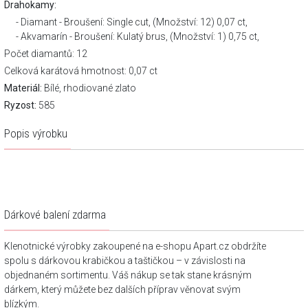
Drahokamy:
Diamant - Broušení: Single cut, (Množství: 12) 0,07 ct,
Akvamarín - Broušení: Kulatý brus, (Množství: 1) 0,75 ct,
Počet diamantů: 12
Celková karátová hmotnost: 0,07 ct
Materiál:
Bílé, rhodiované zlato
Ryzost:
585
Popis výrobku
Dárkové balení zdarma
Klenotnické výrobky zakoupené na e-shopu Apart.cz obdržíte
spolu s dárkovou krabičkou a taštičkou – v závislosti na
objednaném sortimentu. Váš nákup se tak stane krásným
dárkem, který můžete bez dalších příprav věnovat svým
blízkým.