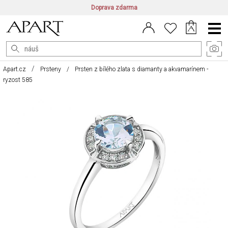
Doprava zdarma
CZ/CZK
|
EN/EUR
|
PL/PLN
Main
Menu
Apart.cz
Prsteny
Prsten z bílého zlata s diamanty a akvamarínem -
ryzost 585