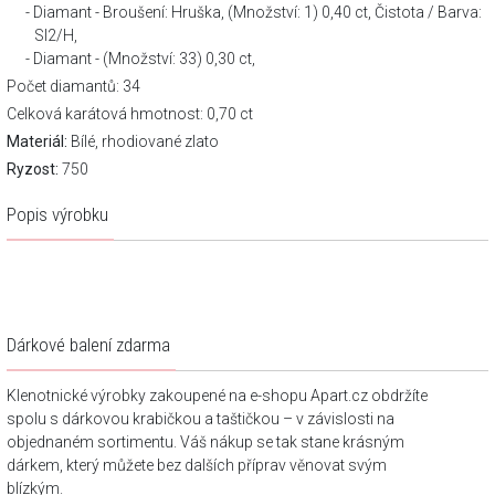
Diamant - Broušení: Hruška, (Množství: 1) 0,40 ct, Čistota / Barva:
SI2/H,
Diamant - (Množství: 33) 0,30 ct,
Počet diamantů: 34
Celková karátová hmotnost: 0,70 ct
Materiál:
Bílé, rhodiované zlato
Ryzost:
750
Popis výrobku
Dárkové balení zdarma
Klenotnické výrobky zakoupené na e-shopu Apart.cz obdržíte
spolu s dárkovou krabičkou a taštičkou – v závislosti na
objednaném sortimentu. Váš nákup se tak stane krásným
dárkem, který můžete bez dalších příprav věnovat svým
blízkým.