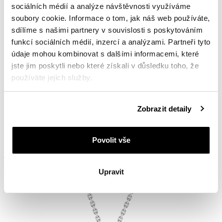
sociálních médií a analýze návštěvnosti využíváme
soubory cookie. Informace o tom, jak náš web používáte,
sdílíme s našimi partnery v souvislosti s poskytováním
funkcí sociálních médií, inzercí a analýzami. Partneři tyto
údaje mohou kombinovat s dalšími informacemi, které
jste jim poskytli nebo které získali v důsledku toho, že
používáte jejich služby.
Náušnice z bílého zlata s diamanty - SI2/H - 1,11 ct - ryzost 750
Podrobné informace o pravidlech používání souborů
Zobrazit detaily
cookie najdete v
Zásadách ochrany osobních údajů
.
137 900
Kč
Povolit vše
Upravit