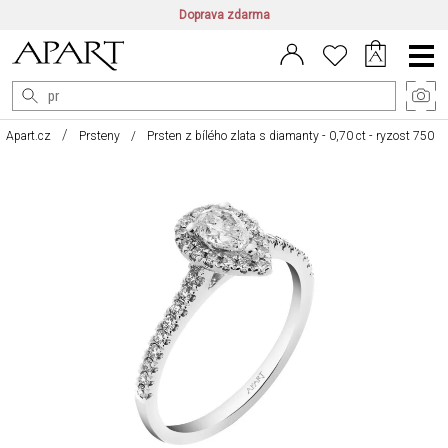
Doprava zdarma
CZ/CZK
|
EN/EUR
|
PL/PLN
Main
Menu
Apart.cz
Prsteny
Prsten z bílého zlata s diamanty - 0,70 ct - ryzost 750