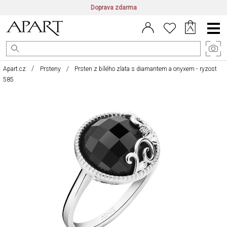
Doprava zdarma
CZ/CZK
|
EN/EUR
|
PL/PLN
Main
Menu
Apart.cz
Prsteny
Prsten z bílého zlata s diamantem a onyxem - ryzost
585