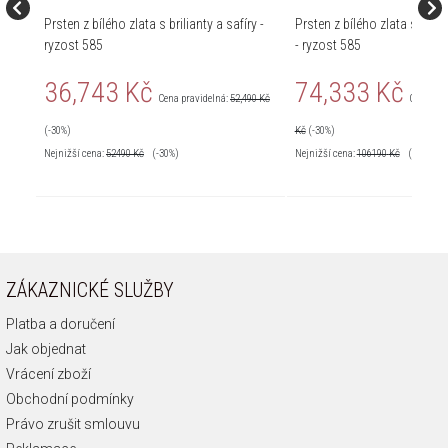
Prsten z bílého zlata s brilianty a safíry -
Prsten z bílého zlata s diam
ryzost 585
- ryzost 585
36,743 Kč
74,333 Kč
Cena pravidelná:
52,490 Kč
Cena pra
(-30%)
Kč
(-30%)
Nejnižší cena:
52490
Kč
(-30%)
Nejnižší cena:
106190
Kč
(-30%)
ZÁKAZNICKÉ SLUŽBY
Platba a doručení
Jak objednat
Vrácení zboží
Obchodní podmínky
Právo zrušit smlouvu