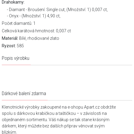
Drahokamy:
Diamant - Broušení: Single cut, (Množství: 1) 0,007 ct,
Onyx - (Množství: 1) 4,90 ct,
Počet diamantů: 1
Celková karátová hmotnost: 0,007 ct
Materiál:
Bílé, rhodiované zlato
Ryzost:
585
Popis výrobku
Dárkové balení zdarma
Klenotnické výrobky zakoupené na e-shopu Apart.cz obdržíte
spolu s dárkovou krabičkou a taštičkou – v závislosti na
objednaném sortimentu. Váš nákup se tak stane krásným
dárkem, který můžete bez dalších příprav věnovat svým
blízkým.