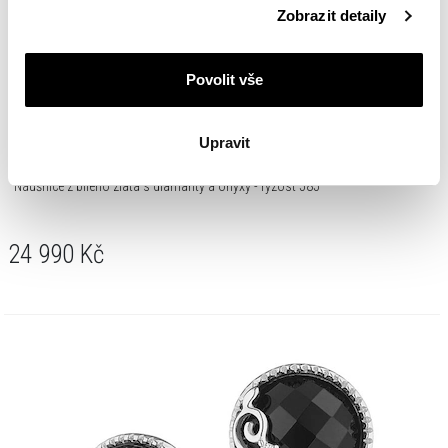
Podrobné informace o pravidlech používání souborů
Zobrazit detaily
cookie najdete v
Zásadách ochrany osobních údajů
.
Povolit vše
Upravit
Náušnice z bílého zlata s diamanty a onyxy - ryzost 585
24 990
Kč