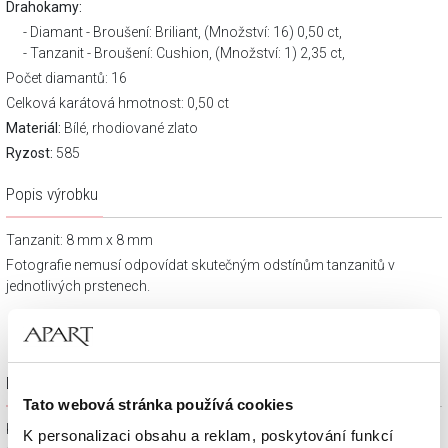
Drahokamy:
Diamant - Broušení: Briliant, (Množství: 16) 0,50 ct,
Tanzanit - Broušení: Cushion, (Množství: 1) 2,35 ct,
Počet diamantů: 16
Celková karátová hmotnost: 0,50 ct
Materiál:
Bílé, rhodiované zlato
Ryzost:
585
Popis výrobku
Tanzanit: 8 mm x 8 mm
Fotografie nemusí odpovídat skutečným odstínům tanzanitů v
jednotlivých prstenech.
Dárkové balení zdarma
Tato webová stránka používá cookies
Klenotnické výrobky zakoupené na e-shopu Apart.cz obdržíte
K personalizaci obsahu a reklam, poskytování funkcí