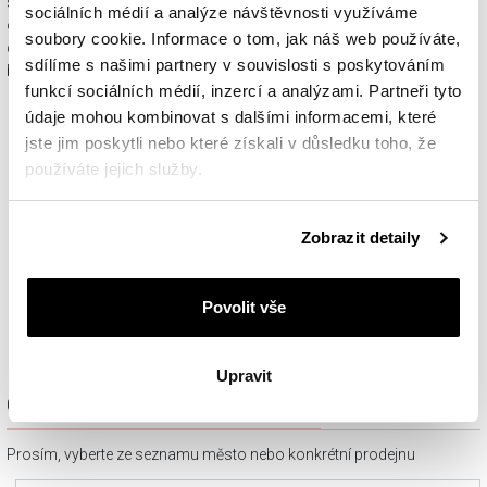
spolu s dárkovou krabičkou a taštičkou – v závislosti na
sociálních médií a analýze návštěvnosti využíváme
objednaném sortimentu. Váš nákup se tak stane krásným
soubory cookie. Informace o tom, jak náš web používáte,
dárkem, který můžete bez dalších příprav věnovat svým
sdílíme s našimi partnery v souvislosti s poskytováním
blízkým.
funkcí sociálních médií, inzercí a analýzami. Partneři tyto
údaje mohou kombinovat s dalšími informacemi, které
jste jim poskytli nebo které získali v důsledku toho, že
používáte jejich služby.
Podrobné informace o pravidlech používání souborů
Zobrazit detaily
cookie najdete v
Zásadách ochrany osobních údajů
.
Povolit vše
Upravit
Ověřit dostupnost a rezervovat na prodejně
Prosím, vyberte ze seznamu město nebo konkrétní prodejnu