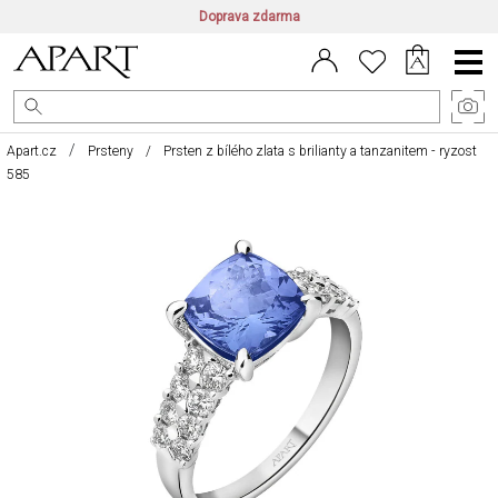
Doprava zdarma
CZ/CZK
|
EN/EUR
|
PL/PLN
Main
Menu
Apart.cz
Prsteny
Prsten z bílého zlata s brilianty a tanzanitem - ryzost
585